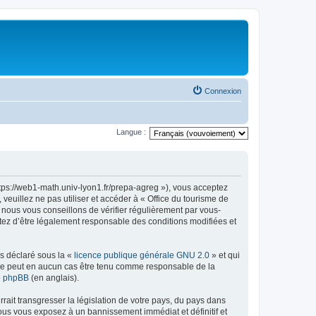
Connexion
Langue :
ttps://web1-math.univ-lyon1.fr/prepa-agreg »), vous acceptez
euillez ne pas utiliser et accéder à « Office du tourisme de
nous vous conseillons de vérifier régulièrement par vous-
ptez d’être légalement responsable des conditions modifiées et
ns déclaré sous la «
licence publique générale GNU 2.0
» et qui
ed ne peut en aucun cas être tenu comme responsable de la
de phpBB
(en anglais).
ait transgresser la législation de votre pays, du pays dans
vous vous exposez à un bannissement immédiat et définitif et