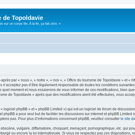
e de Topoldavie
sur un corps fini. À la fin, ça fait zéro. »
après par « nous », « notre », « nos », « Office du tourisme de Topoldavie » et « h
 n’acceptez pas d’être légalement responsable de toutes les conditions suivantes, v
e quel moment et nous essaierons de vous informer de ces modifications, bien que 
ourisme de Topoldavie » après que des modifications aient été effectuées, vous acce
 logiciel phpBB » et « phpBB Limited ») qui est un logiciel de forum de discussio
iel phpBB a pour seul but de faciliter les discussions sur internet et phpBB Limit
ptons pas. Pour plus d’informations concernant phpBB, veuillez consulter
le site 
obscène, vulgaire, diffamatoire, choquant, menaçant, pornographique, etc. qui pourr
ébergé ou encore la loi internationale. Si vous ne respectez pas ces dispositions, 