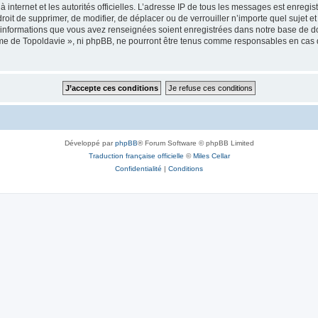
 à internet et les autorités officielles. L’adresse IP de tous les messages est enregi
e droit de supprimer, de modifier, de déplacer ou de verrouiller n’importe quel suje
es informations que vous avez renseignées soient enregistrées dans notre base de 
isme de Topoldavie », ni phpBB, ne pourront être tenus comme responsables en cas 
Développé par
phpBB
® Forum Software © phpBB Limited
Traduction française officielle
©
Miles Cellar
Confidentialité
|
Conditions