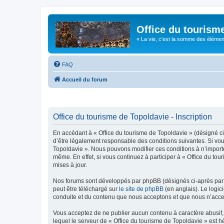
Office du tourism
« La vie, c'est la somme des éléments 
FAQ
Accueil du forum
Office du tourisme de Topoldavie - Inscription
En accédant à « Office du tourisme de Topoldavie » (désigné ci-
d’être légalement responsable des conditions suivantes. Si vous
Topoldavie ». Nous pouvons modifier ces conditions à n’import
même. En effet, si vous continuez à participer à « Office du t
mises à jour.
Nos forums sont développés par phpBB (désignés ci-après par «
peut être téléchargé sur
le site de phpBB
(en anglais). Le logic
conduite et du contenu que nous acceptons et que nous n’acce
Vous acceptez de ne publier aucun contenu à caractère abusif, 
lequel le serveur de « Office du tourisme de Topoldavie » est h