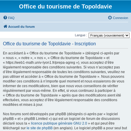
Office du tourisme de Topoldavie
FAQ
Connexion
Accueil du forum
Langue :
Office du tourisme de Topoldavie - Inscription
En accédant à « Office du tourisme de Topoldavie » (désigné ci-après par
« nous », « notre », « nos », « Office du tourisme de Topoldavie » et
« https://web1-math.univ-lyon1.fr/prepa-agreg »), vous acceptez d’être
légalement responsable des conditions suivantes. Si vous n’acceptez pas
d’être légalement responsable de toutes les conditions suivantes, veuillez ne
pas utiliser et accéder à « Office du tourisme de Topoldavie ». Nous pouvons
modifier ces conditions à n’importe quel moment et nous essaierons de vous
informer de ces modifications, bien que nous vous conseillons de vérifier
régulièrement par vous-même. En effet, si vous continuez à participer à
« Office du tourisme de Topoldavie » après que des modifications aient été
effectuées, vous acceptez d’être légalement responsable des conditions
modifiées et mises à jour.
Nos forums sont développés par phpBB (désignés ci-après par « logiciel
phpBB » et « phpBB Limited ») qui est un logiciel de forum de discussions
déclaré sous la «
licence publique générale GNU 2.0
» et qui peut être
téléchargé sur
le site de phpBB
(en anglais). Le logiciel phpBB a pour seul but