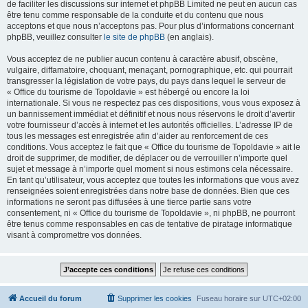
de faciliter les discussions sur internet et phpBB Limited ne peut en aucun cas
être tenu comme responsable de la conduite et du contenu que nous
acceptons et que nous n’acceptons pas. Pour plus d’informations concernant
phpBB, veuillez consulter
le site de phpBB
(en anglais).
Vous acceptez de ne publier aucun contenu à caractère abusif, obscène,
vulgaire, diffamatoire, choquant, menaçant, pornographique, etc. qui pourrait
transgresser la législation de votre pays, du pays dans lequel le serveur de
« Office du tourisme de Topoldavie » est hébergé ou encore la loi
internationale. Si vous ne respectez pas ces dispositions, vous vous exposez à
un bannissement immédiat et définitif et nous nous réservons le droit d’avertir
votre fournisseur d’accès à internet et les autorités officielles. L’adresse IP de
tous les messages est enregistrée afin d’aider au renforcement de ces
conditions. Vous acceptez le fait que « Office du tourisme de Topoldavie » ait le
droit de supprimer, de modifier, de déplacer ou de verrouiller n’importe quel
sujet et message à n’importe quel moment si nous estimons cela nécessaire.
En tant qu’utilisateur, vous acceptez que toutes les informations que vous avez
renseignées soient enregistrées dans notre base de données. Bien que ces
informations ne seront pas diffusées à une tierce partie sans votre
consentement, ni « Office du tourisme de Topoldavie », ni phpBB, ne pourront
être tenus comme responsables en cas de tentative de piratage informatique
visant à compromettre vos données.
Accueil du forum
Supprimer les cookies
Fuseau horaire sur
UTC+02:00