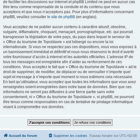
de faciliter les discussions sur internet et phpBB Limited ne peut en aucun cas
être tenu comme responsable de la conduite et du contenu que nous
acceptons et que nous n’acceptons pas. Pour plus d’informations concernant
phpBB, veuillez consulter
le site de phpBB
(en anglais).
Vous acceptez de ne publier aucun contenu à caractère abusif, obscène,
vulgaire, diffamatoire, choquant, menaçant, pornographique, etc. qui pourrait
transgresser la législation de votre pays, du pays dans lequel le serveur de
« Office du tourisme de Topoldavie » est hébergé ou encore la loi
internationale. Si vous ne respectez pas ces dispositions, vous vous exposez à
un bannissement immédiat et définitif et nous nous réservons le droit d’avertir
votre fournisseur d’accès à internet et les autorités officielles. L’adresse IP de
tous les messages est enregistrée afin d’aider au renforcement de ces
conditions. Vous acceptez le fait que « Office du tourisme de Topoldavie » ait le
droit de supprimer, de modifier, de déplacer ou de verrouiller n’importe quel
sujet et message à n’importe quel moment si nous estimons cela nécessaire.
En tant qu’utilisateur, vous acceptez que toutes les informations que vous avez
renseignées soient enregistrées dans notre base de données. Bien que ces
informations ne seront pas diffusées à une tierce partie sans votre
consentement, ni « Office du tourisme de Topoldavie », ni phpBB, ne pourront
être tenus comme responsables en cas de tentative de piratage informatique
visant à compromettre vos données.
Accueil du forum
Supprimer les cookies
Fuseau horaire sur
UTC+02:00