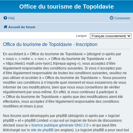
Office du tourisme de Topoldavie
FAQ
Connexion
Accueil du forum
Langue :
Office du tourisme de Topoldavie - Inscription
En accédant à « Office du tourisme de Topoldavie » (désigné ci-après par
« nous », « notre », « nos », « Office du tourisme de Topoldavie » et
« https://web1-math.univ-lyon1.fr/prepa-agreg »), vous acceptez d’être
légalement responsable des conditions suivantes. Si vous n’acceptez pas
d’être légalement responsable de toutes les conditions suivantes, veuillez ne
pas utiliser et accéder à « Office du tourisme de Topoldavie ». Nous pouvons
modifier ces conditions à n’importe quel moment et nous essaierons de vous
informer de ces modifications, bien que nous vous conseillons de vérifier
régulièrement par vous-même. En effet, si vous continuez à participer à
« Office du tourisme de Topoldavie » après que des modifications aient été
effectuées, vous acceptez d’être légalement responsable des conditions
modifiées et mises à jour.
Nos forums sont développés par phpBB (désignés ci-après par « logiciel
phpBB » et « phpBB Limited ») qui est un logiciel de forum de discussions
déclaré sous la «
licence publique générale GNU 2.0
» et qui peut être
téléchargé sur
le site de phpBB
(en anglais). Le logiciel phpBB a pour seul but