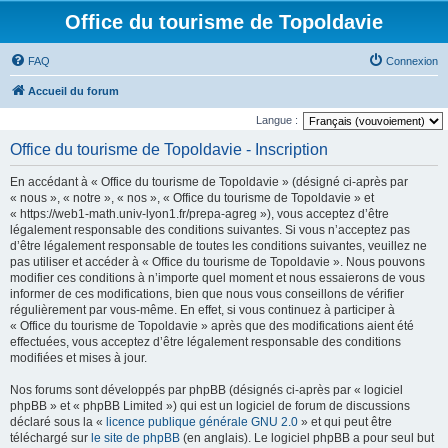
Office du tourisme de Topoldavie
FAQ
Connexion
Accueil du forum
Langue :
Office du tourisme de Topoldavie - Inscription
En accédant à « Office du tourisme de Topoldavie » (désigné ci-après par
« nous », « notre », « nos », « Office du tourisme de Topoldavie » et
« https://web1-math.univ-lyon1.fr/prepa-agreg »), vous acceptez d’être
légalement responsable des conditions suivantes. Si vous n’acceptez pas
d’être légalement responsable de toutes les conditions suivantes, veuillez ne
pas utiliser et accéder à « Office du tourisme de Topoldavie ». Nous pouvons
modifier ces conditions à n’importe quel moment et nous essaierons de vous
informer de ces modifications, bien que nous vous conseillons de vérifier
régulièrement par vous-même. En effet, si vous continuez à participer à
« Office du tourisme de Topoldavie » après que des modifications aient été
effectuées, vous acceptez d’être légalement responsable des conditions
modifiées et mises à jour.
Nos forums sont développés par phpBB (désignés ci-après par « logiciel
phpBB » et « phpBB Limited ») qui est un logiciel de forum de discussions
déclaré sous la «
licence publique générale GNU 2.0
» et qui peut être
téléchargé sur
le site de phpBB
(en anglais). Le logiciel phpBB a pour seul but