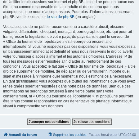
de faciliter les discussions sur internet et phpBB Limited ne peut en aucun cas
être tenu comme responsable de la conduite et du contenu que nous
acceptons et que nous n’acceptons pas. Pour plus d’informations concernant
phpBB, veuillez consulter
le site de phpBB
(en anglais).
Vous acceptez de ne publier aucun contenu à caractère abusif, obscène,
vulgaire, diffamatoire, choquant, menaçant, pornographique, etc. qui pourrait
transgresser la législation de votre pays, du pays dans lequel le serveur de
« Office du tourisme de Topoldavie » est hébergé ou encore la loi
internationale. Si vous ne respectez pas ces dispositions, vous vous exposez à
un bannissement immédiat et définitif et nous nous réservons le droit d’avertir
votre fournisseur d’accès à internet et les autorités officielles. L’adresse IP de
tous les messages est enregistrée afin d’aider au renforcement de ces
conditions. Vous acceptez le fait que « Office du tourisme de Topoldavie » ait le
droit de supprimer, de modifier, de déplacer ou de verrouiller n’importe quel
sujet et message à n’importe quel moment si nous estimons cela nécessaire.
En tant qu’utilisateur, vous acceptez que toutes les informations que vous avez
renseignées soient enregistrées dans notre base de données. Bien que ces
informations ne seront pas diffusées à une tierce partie sans votre
consentement, ni « Office du tourisme de Topoldavie », ni phpBB, ne pourront
être tenus comme responsables en cas de tentative de piratage informatique
visant à compromettre vos données.
Accueil du forum
Supprimer les cookies
Fuseau horaire sur
UTC+02:00