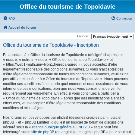
Office du tourisme de Topoldavie
FAQ
Connexion
Accueil du forum
Langue :
Office du tourisme de Topoldavie - Inscription
En accédant à « Office du tourisme de Topoldavie » (désigné ci-après par
« nous », « notre », « nos », « Office du tourisme de Topoldavie » et
« https://web1-math.univ-lyon1.fr/prepa-agreg »), vous acceptez d’être
légalement responsable des conditions suivantes. Si vous n’acceptez pas
d’être légalement responsable de toutes les conditions suivantes, veuillez ne
pas utiliser et accéder à « Office du tourisme de Topoldavie ». Nous pouvons
modifier ces conditions à n’importe quel moment et nous essaierons de vous
informer de ces modifications, bien que nous vous conseillons de vérifier
régulièrement par vous-même. En effet, si vous continuez à participer à
« Office du tourisme de Topoldavie » après que des modifications aient été
effectuées, vous acceptez d’être légalement responsable des conditions
modifiées et mises à jour.
Nos forums sont développés par phpBB (désignés ci-après par « logiciel
phpBB » et « phpBB Limited ») qui est un logiciel de forum de discussions
déclaré sous la «
licence publique générale GNU 2.0
» et qui peut être
téléchargé sur
le site de phpBB
(en anglais). Le logiciel phpBB a pour seul but