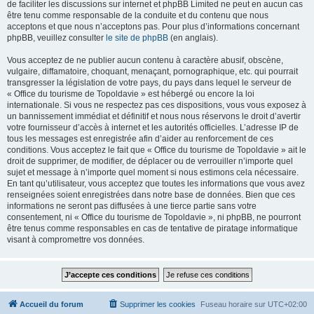
de faciliter les discussions sur internet et phpBB Limited ne peut en aucun cas
être tenu comme responsable de la conduite et du contenu que nous
acceptons et que nous n’acceptons pas. Pour plus d’informations concernant
phpBB, veuillez consulter
le site de phpBB
(en anglais).
Vous acceptez de ne publier aucun contenu à caractère abusif, obscène,
vulgaire, diffamatoire, choquant, menaçant, pornographique, etc. qui pourrait
transgresser la législation de votre pays, du pays dans lequel le serveur de
« Office du tourisme de Topoldavie » est hébergé ou encore la loi
internationale. Si vous ne respectez pas ces dispositions, vous vous exposez à
un bannissement immédiat et définitif et nous nous réservons le droit d’avertir
votre fournisseur d’accès à internet et les autorités officielles. L’adresse IP de
tous les messages est enregistrée afin d’aider au renforcement de ces
conditions. Vous acceptez le fait que « Office du tourisme de Topoldavie » ait le
droit de supprimer, de modifier, de déplacer ou de verrouiller n’importe quel
sujet et message à n’importe quel moment si nous estimons cela nécessaire.
En tant qu’utilisateur, vous acceptez que toutes les informations que vous avez
renseignées soient enregistrées dans notre base de données. Bien que ces
informations ne seront pas diffusées à une tierce partie sans votre
consentement, ni « Office du tourisme de Topoldavie », ni phpBB, ne pourront
être tenus comme responsables en cas de tentative de piratage informatique
visant à compromettre vos données.
Accueil du forum
Supprimer les cookies
Fuseau horaire sur
UTC+02:00