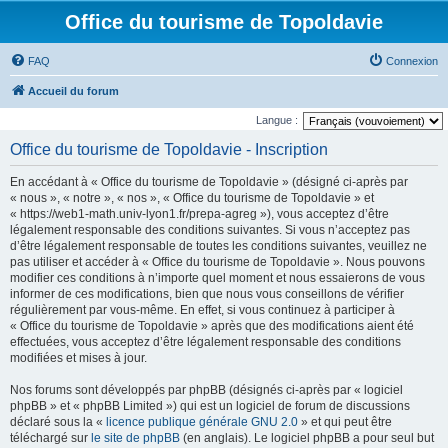
Office du tourisme de Topoldavie
FAQ
Connexion
Accueil du forum
Langue :
Office du tourisme de Topoldavie - Inscription
En accédant à « Office du tourisme de Topoldavie » (désigné ci-après par
« nous », « notre », « nos », « Office du tourisme de Topoldavie » et
« https://web1-math.univ-lyon1.fr/prepa-agreg »), vous acceptez d’être
légalement responsable des conditions suivantes. Si vous n’acceptez pas
d’être légalement responsable de toutes les conditions suivantes, veuillez ne
pas utiliser et accéder à « Office du tourisme de Topoldavie ». Nous pouvons
modifier ces conditions à n’importe quel moment et nous essaierons de vous
informer de ces modifications, bien que nous vous conseillons de vérifier
régulièrement par vous-même. En effet, si vous continuez à participer à
« Office du tourisme de Topoldavie » après que des modifications aient été
effectuées, vous acceptez d’être légalement responsable des conditions
modifiées et mises à jour.
Nos forums sont développés par phpBB (désignés ci-après par « logiciel
phpBB » et « phpBB Limited ») qui est un logiciel de forum de discussions
déclaré sous la «
licence publique générale GNU 2.0
» et qui peut être
téléchargé sur
le site de phpBB
(en anglais). Le logiciel phpBB a pour seul but