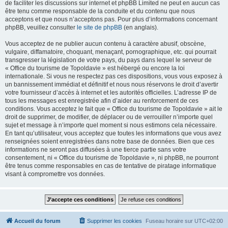
de faciliter les discussions sur internet et phpBB Limited ne peut en aucun cas
être tenu comme responsable de la conduite et du contenu que nous
acceptons et que nous n’acceptons pas. Pour plus d’informations concernant
phpBB, veuillez consulter
le site de phpBB
(en anglais).
Vous acceptez de ne publier aucun contenu à caractère abusif, obscène,
vulgaire, diffamatoire, choquant, menaçant, pornographique, etc. qui pourrait
transgresser la législation de votre pays, du pays dans lequel le serveur de
« Office du tourisme de Topoldavie » est hébergé ou encore la loi
internationale. Si vous ne respectez pas ces dispositions, vous vous exposez à
un bannissement immédiat et définitif et nous nous réservons le droit d’avertir
votre fournisseur d’accès à internet et les autorités officielles. L’adresse IP de
tous les messages est enregistrée afin d’aider au renforcement de ces
conditions. Vous acceptez le fait que « Office du tourisme de Topoldavie » ait le
droit de supprimer, de modifier, de déplacer ou de verrouiller n’importe quel
sujet et message à n’importe quel moment si nous estimons cela nécessaire.
En tant qu’utilisateur, vous acceptez que toutes les informations que vous avez
renseignées soient enregistrées dans notre base de données. Bien que ces
informations ne seront pas diffusées à une tierce partie sans votre
consentement, ni « Office du tourisme de Topoldavie », ni phpBB, ne pourront
être tenus comme responsables en cas de tentative de piratage informatique
visant à compromettre vos données.
Accueil du forum
Supprimer les cookies
Fuseau horaire sur
UTC+02:00