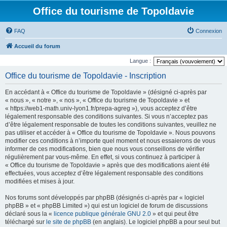
Office du tourisme de Topoldavie
FAQ
Connexion
Accueil du forum
Langue :
Office du tourisme de Topoldavie - Inscription
En accédant à « Office du tourisme de Topoldavie » (désigné ci-après par
« nous », « notre », « nos », « Office du tourisme de Topoldavie » et
« https://web1-math.univ-lyon1.fr/prepa-agreg »), vous acceptez d’être
légalement responsable des conditions suivantes. Si vous n’acceptez pas
d’être légalement responsable de toutes les conditions suivantes, veuillez ne
pas utiliser et accéder à « Office du tourisme de Topoldavie ». Nous pouvons
modifier ces conditions à n’importe quel moment et nous essaierons de vous
informer de ces modifications, bien que nous vous conseillons de vérifier
régulièrement par vous-même. En effet, si vous continuez à participer à
« Office du tourisme de Topoldavie » après que des modifications aient été
effectuées, vous acceptez d’être légalement responsable des conditions
modifiées et mises à jour.
Nos forums sont développés par phpBB (désignés ci-après par « logiciel
phpBB » et « phpBB Limited ») qui est un logiciel de forum de discussions
déclaré sous la «
licence publique générale GNU 2.0
» et qui peut être
téléchargé sur
le site de phpBB
(en anglais). Le logiciel phpBB a pour seul but