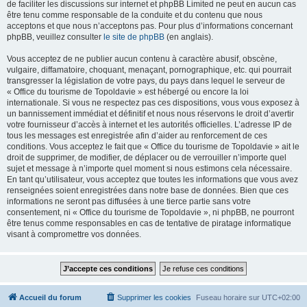
de faciliter les discussions sur internet et phpBB Limited ne peut en aucun cas
être tenu comme responsable de la conduite et du contenu que nous
acceptons et que nous n’acceptons pas. Pour plus d’informations concernant
phpBB, veuillez consulter
le site de phpBB
(en anglais).
Vous acceptez de ne publier aucun contenu à caractère abusif, obscène,
vulgaire, diffamatoire, choquant, menaçant, pornographique, etc. qui pourrait
transgresser la législation de votre pays, du pays dans lequel le serveur de
« Office du tourisme de Topoldavie » est hébergé ou encore la loi
internationale. Si vous ne respectez pas ces dispositions, vous vous exposez à
un bannissement immédiat et définitif et nous nous réservons le droit d’avertir
votre fournisseur d’accès à internet et les autorités officielles. L’adresse IP de
tous les messages est enregistrée afin d’aider au renforcement de ces
conditions. Vous acceptez le fait que « Office du tourisme de Topoldavie » ait le
droit de supprimer, de modifier, de déplacer ou de verrouiller n’importe quel
sujet et message à n’importe quel moment si nous estimons cela nécessaire.
En tant qu’utilisateur, vous acceptez que toutes les informations que vous avez
renseignées soient enregistrées dans notre base de données. Bien que ces
informations ne seront pas diffusées à une tierce partie sans votre
consentement, ni « Office du tourisme de Topoldavie », ni phpBB, ne pourront
être tenus comme responsables en cas de tentative de piratage informatique
visant à compromettre vos données.
Accueil du forum
Supprimer les cookies
Fuseau horaire sur
UTC+02:00