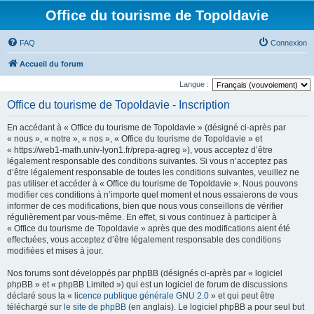
Office du tourisme de Topoldavie
FAQ
Connexion
Accueil du forum
Langue :
Office du tourisme de Topoldavie - Inscription
En accédant à « Office du tourisme de Topoldavie » (désigné ci-après par
« nous », « notre », « nos », « Office du tourisme de Topoldavie » et
« https://web1-math.univ-lyon1.fr/prepa-agreg »), vous acceptez d’être
légalement responsable des conditions suivantes. Si vous n’acceptez pas
d’être légalement responsable de toutes les conditions suivantes, veuillez ne
pas utiliser et accéder à « Office du tourisme de Topoldavie ». Nous pouvons
modifier ces conditions à n’importe quel moment et nous essaierons de vous
informer de ces modifications, bien que nous vous conseillons de vérifier
régulièrement par vous-même. En effet, si vous continuez à participer à
« Office du tourisme de Topoldavie » après que des modifications aient été
effectuées, vous acceptez d’être légalement responsable des conditions
modifiées et mises à jour.
Nos forums sont développés par phpBB (désignés ci-après par « logiciel
phpBB » et « phpBB Limited ») qui est un logiciel de forum de discussions
déclaré sous la «
licence publique générale GNU 2.0
» et qui peut être
téléchargé sur
le site de phpBB
(en anglais). Le logiciel phpBB a pour seul but