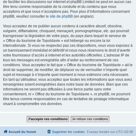
de faciliter les discussions sur internet et phpBB Limited ne peut en aucun cas
être tenu comme responsable de la conduite et du contenu que nous
acceptons et que nous n’acceptons pas. Pour plus d’informations concernant
phpBB, veuillez consulter
le site de phpBB
(en anglais).
Vous acceptez de ne publier aucun contenu à caractère abusif, obscène,
vulgaire, diffamatoire, choquant, menaçant, pornographique, etc. qui pourrait
transgresser la législation de votre pays, du pays dans lequel le serveur de
« Office du tourisme de Topoldavie » est hébergé ou encore la loi
internationale. Si vous ne respectez pas ces dispositions, vous vous exposez à
un bannissement immédiat et définitif et nous nous réservons le droit d’avertir
votre fournisseur d’accès à internet et les autorités officielles. L’adresse IP de
tous les messages est enregistrée afin d’aider au renforcement de ces
conditions. Vous acceptez le fait que « Office du tourisme de Topoldavie » ait le
droit de supprimer, de modifier, de déplacer ou de verrouiller n’importe quel
sujet et message à n’importe quel moment si nous estimons cela nécessaire.
En tant qu’utilisateur, vous acceptez que toutes les informations que vous avez
renseignées soient enregistrées dans notre base de données. Bien que ces
informations ne seront pas diffusées à une tierce partie sans votre
consentement, ni « Office du tourisme de Topoldavie », ni phpBB, ne pourront
être tenus comme responsables en cas de tentative de piratage informatique
visant à compromettre vos données.
Accueil du forum
Supprimer les cookies
Fuseau horaire sur
UTC+02:00