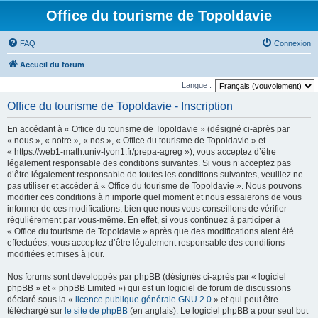
Office du tourisme de Topoldavie
FAQ
Connexion
Accueil du forum
Langue :
Office du tourisme de Topoldavie - Inscription
En accédant à « Office du tourisme de Topoldavie » (désigné ci-après par
« nous », « notre », « nos », « Office du tourisme de Topoldavie » et
« https://web1-math.univ-lyon1.fr/prepa-agreg »), vous acceptez d’être
légalement responsable des conditions suivantes. Si vous n’acceptez pas
d’être légalement responsable de toutes les conditions suivantes, veuillez ne
pas utiliser et accéder à « Office du tourisme de Topoldavie ». Nous pouvons
modifier ces conditions à n’importe quel moment et nous essaierons de vous
informer de ces modifications, bien que nous vous conseillons de vérifier
régulièrement par vous-même. En effet, si vous continuez à participer à
« Office du tourisme de Topoldavie » après que des modifications aient été
effectuées, vous acceptez d’être légalement responsable des conditions
modifiées et mises à jour.
Nos forums sont développés par phpBB (désignés ci-après par « logiciel
phpBB » et « phpBB Limited ») qui est un logiciel de forum de discussions
déclaré sous la «
licence publique générale GNU 2.0
» et qui peut être
téléchargé sur
le site de phpBB
(en anglais). Le logiciel phpBB a pour seul but