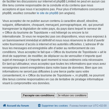
de faciliter les discussions sur internet et phpBB Limited ne peut en aucun cas
être tenu comme responsable de la conduite et du contenu que nous
acceptons et que nous n’acceptons pas. Pour plus d’informations concernant
phpBB, veuillez consulter
le site de phpBB
(en anglais).
Vous acceptez de ne publier aucun contenu à caractère abusif, obscène,
vulgaire, diffamatoire, choquant, menaçant, pornographique, etc. qui pourrait
transgresser la législation de votre pays, du pays dans lequel le serveur de
« Office du tourisme de Topoldavie » est hébergé ou encore la loi
internationale. Si vous ne respectez pas ces dispositions, vous vous exposez à
un bannissement immédiat et définitif et nous nous réservons le droit d’avertir
votre fournisseur d’accès à internet et les autorités officielles. L’adresse IP de
tous les messages est enregistrée afin d’aider au renforcement de ces
conditions. Vous acceptez le fait que « Office du tourisme de Topoldavie » ait le
droit de supprimer, de modifier, de déplacer ou de verrouiller n’importe quel
sujet et message à n’importe quel moment si nous estimons cela nécessaire.
En tant qu’utilisateur, vous acceptez que toutes les informations que vous avez
renseignées soient enregistrées dans notre base de données. Bien que ces
informations ne seront pas diffusées à une tierce partie sans votre
consentement, ni « Office du tourisme de Topoldavie », ni phpBB, ne pourront
être tenus comme responsables en cas de tentative de piratage informatique
visant à compromettre vos données.
Accueil du forum
Supprimer les cookies
Fuseau horaire sur
UTC+02:00