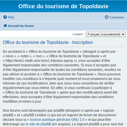
Office du tourisme de Topoldavie
FAQ
Connexion
Accueil du forum
Langue :
Office du tourisme de Topoldavie - Inscription
En accédant à « Office du tourisme de Topoldavie » (désigné ci-après par
« nous », « notre », « nos », « Office du tourisme de Topoldavie » et
« https://web1-math.univ-lyon1.fr/prepa-agreg »), vous acceptez d’être
légalement responsable des conditions suivantes. Si vous n’acceptez pas
d’être légalement responsable de toutes les conditions suivantes, veuillez ne
pas utiliser et accéder à « Office du tourisme de Topoldavie ». Nous pouvons
modifier ces conditions à n’importe quel moment et nous essaierons de vous
informer de ces modifications, bien que nous vous conseillons de vérifier
régulièrement par vous-même. En effet, si vous continuez à participer à
« Office du tourisme de Topoldavie » après que des modifications aient été
effectuées, vous acceptez d’être légalement responsable des conditions
modifiées et mises à jour.
Nos forums sont développés par phpBB (désignés ci-après par « logiciel
phpBB » et « phpBB Limited ») qui est un logiciel de forum de discussions
déclaré sous la «
licence publique générale GNU 2.0
» et qui peut être
téléchargé sur
le site de phpBB
(en anglais). Le logiciel phpBB a pour seul but