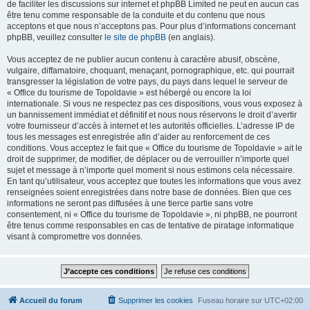
de faciliter les discussions sur internet et phpBB Limited ne peut en aucun cas
être tenu comme responsable de la conduite et du contenu que nous
acceptons et que nous n’acceptons pas. Pour plus d’informations concernant
phpBB, veuillez consulter
le site de phpBB
(en anglais).
Vous acceptez de ne publier aucun contenu à caractère abusif, obscène,
vulgaire, diffamatoire, choquant, menaçant, pornographique, etc. qui pourrait
transgresser la législation de votre pays, du pays dans lequel le serveur de
« Office du tourisme de Topoldavie » est hébergé ou encore la loi
internationale. Si vous ne respectez pas ces dispositions, vous vous exposez à
un bannissement immédiat et définitif et nous nous réservons le droit d’avertir
votre fournisseur d’accès à internet et les autorités officielles. L’adresse IP de
tous les messages est enregistrée afin d’aider au renforcement de ces
conditions. Vous acceptez le fait que « Office du tourisme de Topoldavie » ait le
droit de supprimer, de modifier, de déplacer ou de verrouiller n’importe quel
sujet et message à n’importe quel moment si nous estimons cela nécessaire.
En tant qu’utilisateur, vous acceptez que toutes les informations que vous avez
renseignées soient enregistrées dans notre base de données. Bien que ces
informations ne seront pas diffusées à une tierce partie sans votre
consentement, ni « Office du tourisme de Topoldavie », ni phpBB, ne pourront
être tenus comme responsables en cas de tentative de piratage informatique
visant à compromettre vos données.
Accueil du forum
Supprimer les cookies
Fuseau horaire sur
UTC+02:00