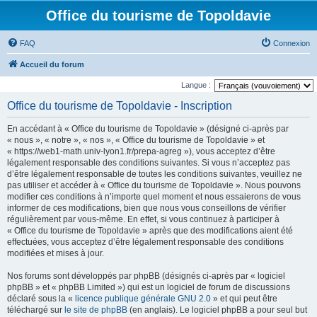
Office du tourisme de Topoldavie
FAQ
Connexion
Accueil du forum
Langue :
Office du tourisme de Topoldavie - Inscription
En accédant à « Office du tourisme de Topoldavie » (désigné ci-après par
« nous », « notre », « nos », « Office du tourisme de Topoldavie » et
« https://web1-math.univ-lyon1.fr/prepa-agreg »), vous acceptez d’être
légalement responsable des conditions suivantes. Si vous n’acceptez pas
d’être légalement responsable de toutes les conditions suivantes, veuillez ne
pas utiliser et accéder à « Office du tourisme de Topoldavie ». Nous pouvons
modifier ces conditions à n’importe quel moment et nous essaierons de vous
informer de ces modifications, bien que nous vous conseillons de vérifier
régulièrement par vous-même. En effet, si vous continuez à participer à
« Office du tourisme de Topoldavie » après que des modifications aient été
effectuées, vous acceptez d’être légalement responsable des conditions
modifiées et mises à jour.
Nos forums sont développés par phpBB (désignés ci-après par « logiciel
phpBB » et « phpBB Limited ») qui est un logiciel de forum de discussions
déclaré sous la «
licence publique générale GNU 2.0
» et qui peut être
téléchargé sur
le site de phpBB
(en anglais). Le logiciel phpBB a pour seul but