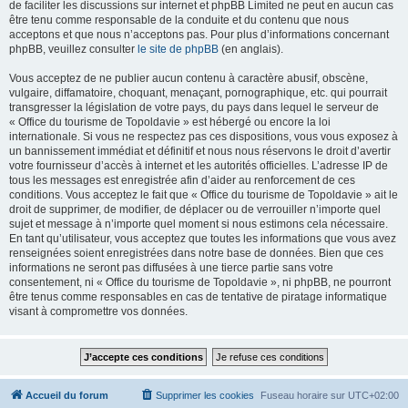
de faciliter les discussions sur internet et phpBB Limited ne peut en aucun cas
être tenu comme responsable de la conduite et du contenu que nous
acceptons et que nous n’acceptons pas. Pour plus d’informations concernant
phpBB, veuillez consulter
le site de phpBB
(en anglais).
Vous acceptez de ne publier aucun contenu à caractère abusif, obscène,
vulgaire, diffamatoire, choquant, menaçant, pornographique, etc. qui pourrait
transgresser la législation de votre pays, du pays dans lequel le serveur de
« Office du tourisme de Topoldavie » est hébergé ou encore la loi
internationale. Si vous ne respectez pas ces dispositions, vous vous exposez à
un bannissement immédiat et définitif et nous nous réservons le droit d’avertir
votre fournisseur d’accès à internet et les autorités officielles. L’adresse IP de
tous les messages est enregistrée afin d’aider au renforcement de ces
conditions. Vous acceptez le fait que « Office du tourisme de Topoldavie » ait le
droit de supprimer, de modifier, de déplacer ou de verrouiller n’importe quel
sujet et message à n’importe quel moment si nous estimons cela nécessaire.
En tant qu’utilisateur, vous acceptez que toutes les informations que vous avez
renseignées soient enregistrées dans notre base de données. Bien que ces
informations ne seront pas diffusées à une tierce partie sans votre
consentement, ni « Office du tourisme de Topoldavie », ni phpBB, ne pourront
être tenus comme responsables en cas de tentative de piratage informatique
visant à compromettre vos données.
Accueil du forum
Supprimer les cookies
Fuseau horaire sur
UTC+02:00