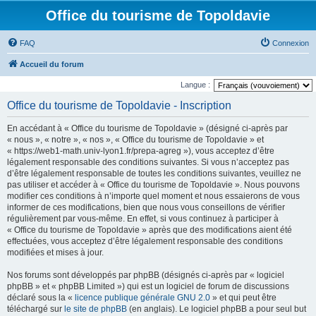
Office du tourisme de Topoldavie
FAQ
Connexion
Accueil du forum
Langue :
Office du tourisme de Topoldavie - Inscription
En accédant à « Office du tourisme de Topoldavie » (désigné ci-après par
« nous », « notre », « nos », « Office du tourisme de Topoldavie » et
« https://web1-math.univ-lyon1.fr/prepa-agreg »), vous acceptez d’être
légalement responsable des conditions suivantes. Si vous n’acceptez pas
d’être légalement responsable de toutes les conditions suivantes, veuillez ne
pas utiliser et accéder à « Office du tourisme de Topoldavie ». Nous pouvons
modifier ces conditions à n’importe quel moment et nous essaierons de vous
informer de ces modifications, bien que nous vous conseillons de vérifier
régulièrement par vous-même. En effet, si vous continuez à participer à
« Office du tourisme de Topoldavie » après que des modifications aient été
effectuées, vous acceptez d’être légalement responsable des conditions
modifiées et mises à jour.
Nos forums sont développés par phpBB (désignés ci-après par « logiciel
phpBB » et « phpBB Limited ») qui est un logiciel de forum de discussions
déclaré sous la «
licence publique générale GNU 2.0
» et qui peut être
téléchargé sur
le site de phpBB
(en anglais). Le logiciel phpBB a pour seul but