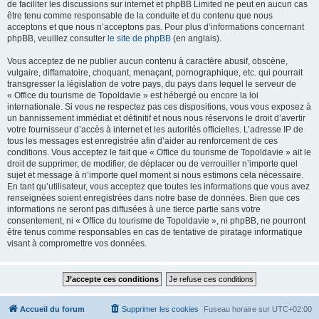
de faciliter les discussions sur internet et phpBB Limited ne peut en aucun cas
être tenu comme responsable de la conduite et du contenu que nous
acceptons et que nous n’acceptons pas. Pour plus d’informations concernant
phpBB, veuillez consulter
le site de phpBB
(en anglais).
Vous acceptez de ne publier aucun contenu à caractère abusif, obscène,
vulgaire, diffamatoire, choquant, menaçant, pornographique, etc. qui pourrait
transgresser la législation de votre pays, du pays dans lequel le serveur de
« Office du tourisme de Topoldavie » est hébergé ou encore la loi
internationale. Si vous ne respectez pas ces dispositions, vous vous exposez à
un bannissement immédiat et définitif et nous nous réservons le droit d’avertir
votre fournisseur d’accès à internet et les autorités officielles. L’adresse IP de
tous les messages est enregistrée afin d’aider au renforcement de ces
conditions. Vous acceptez le fait que « Office du tourisme de Topoldavie » ait le
droit de supprimer, de modifier, de déplacer ou de verrouiller n’importe quel
sujet et message à n’importe quel moment si nous estimons cela nécessaire.
En tant qu’utilisateur, vous acceptez que toutes les informations que vous avez
renseignées soient enregistrées dans notre base de données. Bien que ces
informations ne seront pas diffusées à une tierce partie sans votre
consentement, ni « Office du tourisme de Topoldavie », ni phpBB, ne pourront
être tenus comme responsables en cas de tentative de piratage informatique
visant à compromettre vos données.
Accueil du forum
Supprimer les cookies
Fuseau horaire sur
UTC+02:00