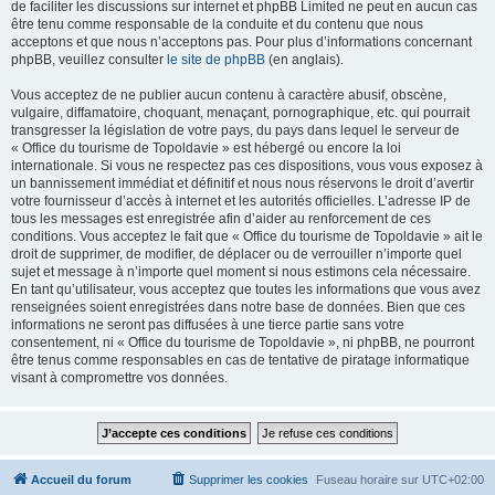
de faciliter les discussions sur internet et phpBB Limited ne peut en aucun cas
être tenu comme responsable de la conduite et du contenu que nous
acceptons et que nous n’acceptons pas. Pour plus d’informations concernant
phpBB, veuillez consulter
le site de phpBB
(en anglais).
Vous acceptez de ne publier aucun contenu à caractère abusif, obscène,
vulgaire, diffamatoire, choquant, menaçant, pornographique, etc. qui pourrait
transgresser la législation de votre pays, du pays dans lequel le serveur de
« Office du tourisme de Topoldavie » est hébergé ou encore la loi
internationale. Si vous ne respectez pas ces dispositions, vous vous exposez à
un bannissement immédiat et définitif et nous nous réservons le droit d’avertir
votre fournisseur d’accès à internet et les autorités officielles. L’adresse IP de
tous les messages est enregistrée afin d’aider au renforcement de ces
conditions. Vous acceptez le fait que « Office du tourisme de Topoldavie » ait le
droit de supprimer, de modifier, de déplacer ou de verrouiller n’importe quel
sujet et message à n’importe quel moment si nous estimons cela nécessaire.
En tant qu’utilisateur, vous acceptez que toutes les informations que vous avez
renseignées soient enregistrées dans notre base de données. Bien que ces
informations ne seront pas diffusées à une tierce partie sans votre
consentement, ni « Office du tourisme de Topoldavie », ni phpBB, ne pourront
être tenus comme responsables en cas de tentative de piratage informatique
visant à compromettre vos données.
Accueil du forum
Supprimer les cookies
Fuseau horaire sur
UTC+02:00