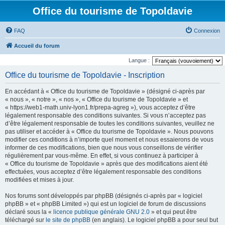
Office du tourisme de Topoldavie
FAQ
Connexion
Accueil du forum
Langue :
Office du tourisme de Topoldavie - Inscription
En accédant à « Office du tourisme de Topoldavie » (désigné ci-après par
« nous », « notre », « nos », « Office du tourisme de Topoldavie » et
« https://web1-math.univ-lyon1.fr/prepa-agreg »), vous acceptez d’être
légalement responsable des conditions suivantes. Si vous n’acceptez pas
d’être légalement responsable de toutes les conditions suivantes, veuillez ne
pas utiliser et accéder à « Office du tourisme de Topoldavie ». Nous pouvons
modifier ces conditions à n’importe quel moment et nous essaierons de vous
informer de ces modifications, bien que nous vous conseillons de vérifier
régulièrement par vous-même. En effet, si vous continuez à participer à
« Office du tourisme de Topoldavie » après que des modifications aient été
effectuées, vous acceptez d’être légalement responsable des conditions
modifiées et mises à jour.
Nos forums sont développés par phpBB (désignés ci-après par « logiciel
phpBB » et « phpBB Limited ») qui est un logiciel de forum de discussions
déclaré sous la «
licence publique générale GNU 2.0
» et qui peut être
téléchargé sur
le site de phpBB
(en anglais). Le logiciel phpBB a pour seul but