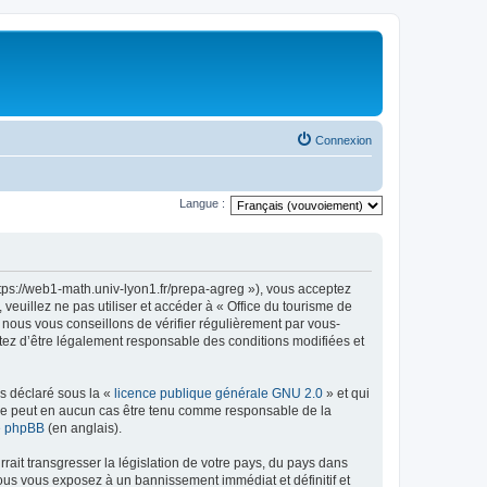
Connexion
Langue :
ttps://web1-math.univ-lyon1.fr/prepa-agreg »), vous acceptez
euillez ne pas utiliser et accéder à « Office du tourisme de
nous vous conseillons de vérifier régulièrement par vous-
ptez d’être légalement responsable des conditions modifiées et
ns déclaré sous la «
licence publique générale GNU 2.0
» et qui
ed ne peut en aucun cas être tenu comme responsable de la
de phpBB
(en anglais).
ait transgresser la législation de votre pays, du pays dans
vous vous exposez à un bannissement immédiat et définitif et