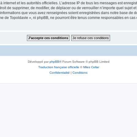
 à internet et les autorités officielles. L’adresse IP de tous les messages est enregi
e droit de supprimer, de modifier, de déplacer ou de verrouiller n’importe quel suje
es informations que vous avez renseignées soient enregistrées dans notre base de 
isme de Topoldavie », ni phpBB, ne pourront être tenus comme responsables en cas 
Développé par
phpBB
® Forum Software © phpBB Limited
Traduction française officielle
©
Miles Cellar
Confidentialité
|
Conditions