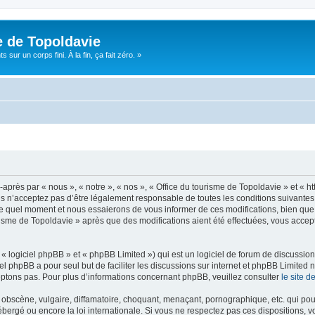
e de Topoldavie
sur un corps fini. À la fin, ça fait zéro. »
après par « nous », « notre », « nos », « Office du tourisme de Topoldavie » et « h
 n’acceptez pas d’être légalement responsable de toutes les conditions suivantes, v
e quel moment et nous essaierons de vous informer de ces modifications, bien que 
ourisme de Topoldavie » après que des modifications aient été effectuées, vous acce
 logiciel phpBB » et « phpBB Limited ») qui est un logiciel de forum de discussio
iel phpBB a pour seul but de faciliter les discussions sur internet et phpBB Limit
ptons pas. Pour plus d’informations concernant phpBB, veuillez consulter
le site 
obscène, vulgaire, diffamatoire, choquant, menaçant, pornographique, etc. qui pourr
ébergé ou encore la loi internationale. Si vous ne respectez pas ces dispositions, 