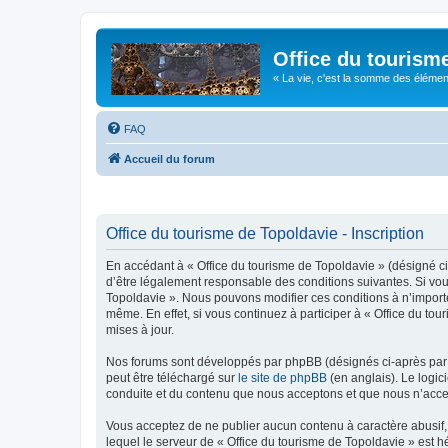
Office du tourism
« La vie, c'est la somme des éléments 
FAQ
Accueil du forum
Office du tourisme de Topoldavie - Inscription
En accédant à « Office du tourisme de Topoldavie » (désigné ci-
d’être légalement responsable des conditions suivantes. Si vous
Topoldavie ». Nous pouvons modifier ces conditions à n’import
même. En effet, si vous continuez à participer à « Office du t
mises à jour.
Nos forums sont développés par phpBB (désignés ci-après par «
peut être téléchargé sur
le site de phpBB
(en anglais). Le logic
conduite et du contenu que nous acceptons et que nous n’acce
Vous acceptez de ne publier aucun contenu à caractère abusif, 
lequel le serveur de « Office du tourisme de Topoldavie » est h