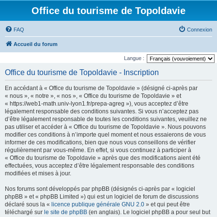
Office du tourisme de Topoldavie
FAQ
Connexion
Accueil du forum
Langue :
Office du tourisme de Topoldavie - Inscription
En accédant à « Office du tourisme de Topoldavie » (désigné ci-après par
« nous », « notre », « nos », « Office du tourisme de Topoldavie » et
« https://web1-math.univ-lyon1.fr/prepa-agreg »), vous acceptez d’être
légalement responsable des conditions suivantes. Si vous n’acceptez pas
d’être légalement responsable de toutes les conditions suivantes, veuillez ne
pas utiliser et accéder à « Office du tourisme de Topoldavie ». Nous pouvons
modifier ces conditions à n’importe quel moment et nous essaierons de vous
informer de ces modifications, bien que nous vous conseillons de vérifier
régulièrement par vous-même. En effet, si vous continuez à participer à
« Office du tourisme de Topoldavie » après que des modifications aient été
effectuées, vous acceptez d’être légalement responsable des conditions
modifiées et mises à jour.
Nos forums sont développés par phpBB (désignés ci-après par « logiciel
phpBB » et « phpBB Limited ») qui est un logiciel de forum de discussions
déclaré sous la «
licence publique générale GNU 2.0
» et qui peut être
téléchargé sur
le site de phpBB
(en anglais). Le logiciel phpBB a pour seul but