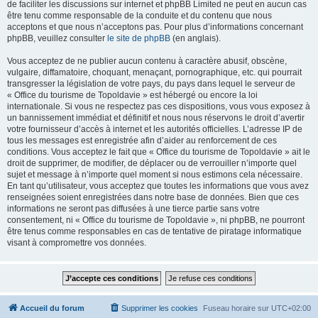
de faciliter les discussions sur internet et phpBB Limited ne peut en aucun cas
être tenu comme responsable de la conduite et du contenu que nous
acceptons et que nous n’acceptons pas. Pour plus d’informations concernant
phpBB, veuillez consulter
le site de phpBB
(en anglais).
Vous acceptez de ne publier aucun contenu à caractère abusif, obscène,
vulgaire, diffamatoire, choquant, menaçant, pornographique, etc. qui pourrait
transgresser la législation de votre pays, du pays dans lequel le serveur de
« Office du tourisme de Topoldavie » est hébergé ou encore la loi
internationale. Si vous ne respectez pas ces dispositions, vous vous exposez à
un bannissement immédiat et définitif et nous nous réservons le droit d’avertir
votre fournisseur d’accès à internet et les autorités officielles. L’adresse IP de
tous les messages est enregistrée afin d’aider au renforcement de ces
conditions. Vous acceptez le fait que « Office du tourisme de Topoldavie » ait le
droit de supprimer, de modifier, de déplacer ou de verrouiller n’importe quel
sujet et message à n’importe quel moment si nous estimons cela nécessaire.
En tant qu’utilisateur, vous acceptez que toutes les informations que vous avez
renseignées soient enregistrées dans notre base de données. Bien que ces
informations ne seront pas diffusées à une tierce partie sans votre
consentement, ni « Office du tourisme de Topoldavie », ni phpBB, ne pourront
être tenus comme responsables en cas de tentative de piratage informatique
visant à compromettre vos données.
Accueil du forum
Supprimer les cookies
Fuseau horaire sur
UTC+02:00