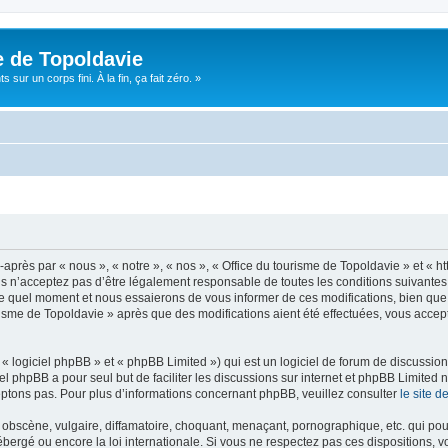
e de Topoldavie
sur un corps fini. À la fin, ça fait zéro. »
après par « nous », « notre », « nos », « Office du tourisme de Topoldavie » et « h
 n’acceptez pas d’être légalement responsable de toutes les conditions suivantes, v
e quel moment et nous essaierons de vous informer de ces modifications, bien que 
ourisme de Topoldavie » après que des modifications aient été effectuées, vous acce
 logiciel phpBB » et « phpBB Limited ») qui est un logiciel de forum de discussio
iel phpBB a pour seul but de faciliter les discussions sur internet et phpBB Limit
ptons pas. Pour plus d’informations concernant phpBB, veuillez consulter
le site 
obscène, vulgaire, diffamatoire, choquant, menaçant, pornographique, etc. qui pourr
ébergé ou encore la loi internationale. Si vous ne respectez pas ces dispositions, 