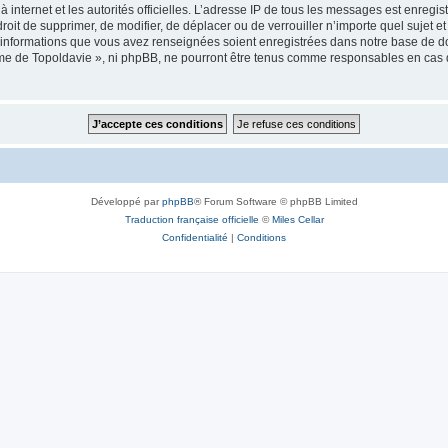
 à internet et les autorités officielles. L’adresse IP de tous les messages est enregi
e droit de supprimer, de modifier, de déplacer ou de verrouiller n’importe quel suje
es informations que vous avez renseignées soient enregistrées dans notre base de 
isme de Topoldavie », ni phpBB, ne pourront être tenus comme responsables en cas 
Développé par
phpBB
® Forum Software © phpBB Limited
Traduction française officielle
©
Miles Cellar
Confidentialité
|
Conditions