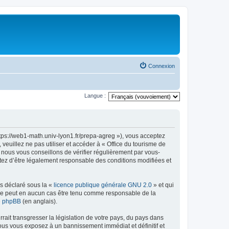
Connexion
Langue :
ttps://web1-math.univ-lyon1.fr/prepa-agreg »), vous acceptez
euillez ne pas utiliser et accéder à « Office du tourisme de
nous vous conseillons de vérifier régulièrement par vous-
ptez d’être légalement responsable des conditions modifiées et
ns déclaré sous la «
licence publique générale GNU 2.0
» et qui
ed ne peut en aucun cas être tenu comme responsable de la
de phpBB
(en anglais).
ait transgresser la législation de votre pays, du pays dans
vous vous exposez à un bannissement immédiat et définitif et