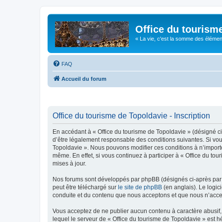
Office du tourism
« La vie, c'est la somme des éléments 
FAQ
Accueil du forum
Office du tourisme de Topoldavie - Inscription
En accédant à « Office du tourisme de Topoldavie » (désigné ci-
d’être légalement responsable des conditions suivantes. Si vous
Topoldavie ». Nous pouvons modifier ces conditions à n’import
même. En effet, si vous continuez à participer à « Office du t
mises à jour.
Nos forums sont développés par phpBB (désignés ci-après par «
peut être téléchargé sur
le site de phpBB
(en anglais). Le logic
conduite et du contenu que nous acceptons et que nous n’acce
Vous acceptez de ne publier aucun contenu à caractère abusif, 
lequel le serveur de « Office du tourisme de Topoldavie » est h