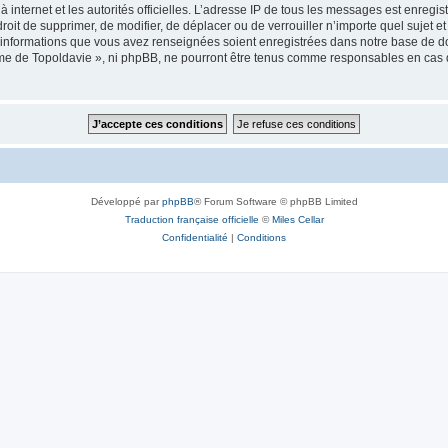
 à internet et les autorités officielles. L’adresse IP de tous les messages est enregi
e droit de supprimer, de modifier, de déplacer ou de verrouiller n’importe quel suje
es informations que vous avez renseignées soient enregistrées dans notre base de 
isme de Topoldavie », ni phpBB, ne pourront être tenus comme responsables en cas 
Développé par
phpBB
® Forum Software © phpBB Limited
Traduction française officielle
©
Miles Cellar
Confidentialité
|
Conditions