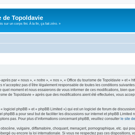
e de Topoldavie
sur un corps fini. À la fin, ça fait zéro. »
après par « nous », « notre », « nos », « Office du tourisme de Topoldavie » et « h
 n’acceptez pas d’être légalement responsable de toutes les conditions suivantes, v
e quel moment et nous essaierons de vous informer de ces modifications, bien que 
ourisme de Topoldavie » après que des modifications aient été effectuées, vous acce
 logiciel phpBB » et « phpBB Limited ») qui est un logiciel de forum de discussio
iel phpBB a pour seul but de faciliter les discussions sur internet et phpBB Limit
ptons pas. Pour plus d’informations concernant phpBB, veuillez consulter
le site 
obscène, vulgaire, diffamatoire, choquant, menaçant, pornographique, etc. qui pourr
ébergé ou encore la loi internationale. Si vous ne respectez pas ces dispositions, 