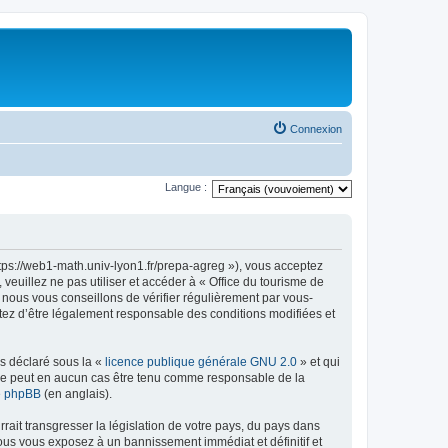
Connexion
Langue :
ttps://web1-math.univ-lyon1.fr/prepa-agreg »), vous acceptez
euillez ne pas utiliser et accéder à « Office du tourisme de
nous vous conseillons de vérifier régulièrement par vous-
ptez d’être légalement responsable des conditions modifiées et
ns déclaré sous la «
licence publique générale GNU 2.0
» et qui
ed ne peut en aucun cas être tenu comme responsable de la
de phpBB
(en anglais).
ait transgresser la législation de votre pays, du pays dans
vous vous exposez à un bannissement immédiat et définitif et