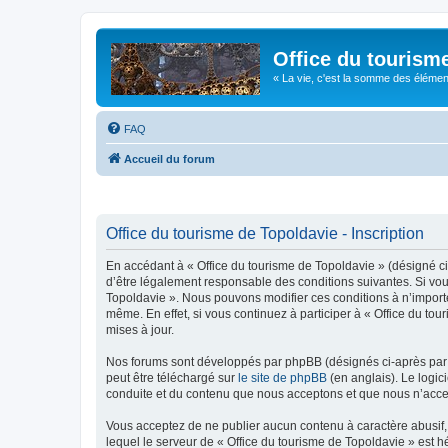
Office du tourism
« La vie, c'est la somme des éléments 
FAQ
Accueil du forum
Office du tourisme de Topoldavie - Inscription
En accédant à « Office du tourisme de Topoldavie » (désigné ci-
d’être légalement responsable des conditions suivantes. Si vous
Topoldavie ». Nous pouvons modifier ces conditions à n’import
même. En effet, si vous continuez à participer à « Office du t
mises à jour.
Nos forums sont développés par phpBB (désignés ci-après par «
peut être téléchargé sur
le site de phpBB
(en anglais). Le logic
conduite et du contenu que nous acceptons et que nous n’acce
Vous acceptez de ne publier aucun contenu à caractère abusif, 
lequel le serveur de « Office du tourisme de Topoldavie » est h