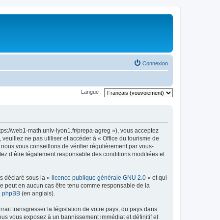
Connexion
Langue :
ttps://web1-math.univ-lyon1.fr/prepa-agreg »), vous acceptez
euillez ne pas utiliser et accéder à « Office du tourisme de
nous vous conseillons de vérifier régulièrement par vous-
ptez d’être légalement responsable des conditions modifiées et
ns déclaré sous la «
licence publique générale GNU 2.0
» et qui
ed ne peut en aucun cas être tenu comme responsable de la
de phpBB
(en anglais).
ait transgresser la législation de votre pays, du pays dans
vous vous exposez à un bannissement immédiat et définitif et