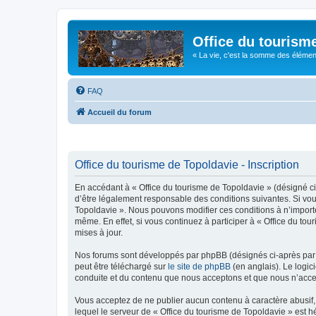
Office du tourism
« La vie, c'est la somme des éléments 
FAQ
Accueil du forum
Office du tourisme de Topoldavie - Inscription
En accédant à « Office du tourisme de Topoldavie » (désigné ci-
d’être légalement responsable des conditions suivantes. Si vous
Topoldavie ». Nous pouvons modifier ces conditions à n’import
même. En effet, si vous continuez à participer à « Office du t
mises à jour.
Nos forums sont développés par phpBB (désignés ci-après par «
peut être téléchargé sur
le site de phpBB
(en anglais). Le logic
conduite et du contenu que nous acceptons et que nous n’acce
Vous acceptez de ne publier aucun contenu à caractère abusif, 
lequel le serveur de « Office du tourisme de Topoldavie » est h