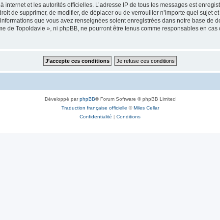
 à internet et les autorités officielles. L’adresse IP de tous les messages est enregi
e droit de supprimer, de modifier, de déplacer ou de verrouiller n’importe quel suje
es informations que vous avez renseignées soient enregistrées dans notre base de 
isme de Topoldavie », ni phpBB, ne pourront être tenus comme responsables en cas 
Développé par
phpBB
® Forum Software © phpBB Limited
Traduction française officielle
©
Miles Cellar
Confidentialité
|
Conditions