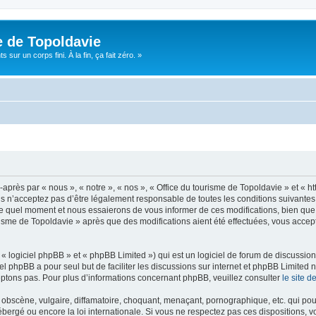
e de Topoldavie
sur un corps fini. À la fin, ça fait zéro. »
après par « nous », « notre », « nos », « Office du tourisme de Topoldavie » et « h
 n’acceptez pas d’être légalement responsable de toutes les conditions suivantes, v
e quel moment et nous essaierons de vous informer de ces modifications, bien que 
ourisme de Topoldavie » après que des modifications aient été effectuées, vous acce
 logiciel phpBB » et « phpBB Limited ») qui est un logiciel de forum de discussio
iel phpBB a pour seul but de faciliter les discussions sur internet et phpBB Limit
ptons pas. Pour plus d’informations concernant phpBB, veuillez consulter
le site 
obscène, vulgaire, diffamatoire, choquant, menaçant, pornographique, etc. qui pourr
ébergé ou encore la loi internationale. Si vous ne respectez pas ces dispositions, 