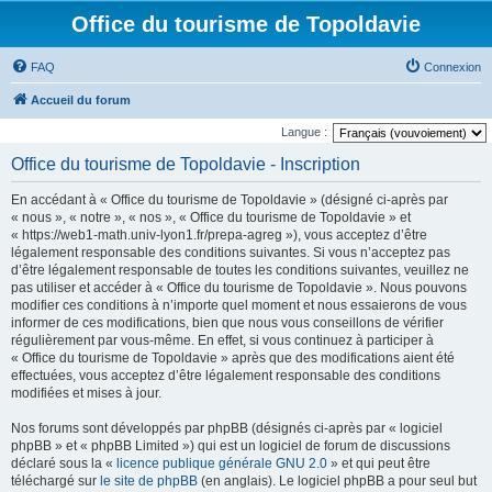
Office du tourisme de Topoldavie
FAQ
Connexion
Accueil du forum
Langue :
Office du tourisme de Topoldavie - Inscription
En accédant à « Office du tourisme de Topoldavie » (désigné ci-après par
« nous », « notre », « nos », « Office du tourisme de Topoldavie » et
« https://web1-math.univ-lyon1.fr/prepa-agreg »), vous acceptez d’être
légalement responsable des conditions suivantes. Si vous n’acceptez pas
d’être légalement responsable de toutes les conditions suivantes, veuillez ne
pas utiliser et accéder à « Office du tourisme de Topoldavie ». Nous pouvons
modifier ces conditions à n’importe quel moment et nous essaierons de vous
informer de ces modifications, bien que nous vous conseillons de vérifier
régulièrement par vous-même. En effet, si vous continuez à participer à
« Office du tourisme de Topoldavie » après que des modifications aient été
effectuées, vous acceptez d’être légalement responsable des conditions
modifiées et mises à jour.
Nos forums sont développés par phpBB (désignés ci-après par « logiciel
phpBB » et « phpBB Limited ») qui est un logiciel de forum de discussions
déclaré sous la «
licence publique générale GNU 2.0
» et qui peut être
téléchargé sur
le site de phpBB
(en anglais). Le logiciel phpBB a pour seul but