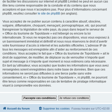
de faciliter les discussions sur internet et phpBB Limited ne peut en aucun cas
être tenu comme responsable de la conduite et du contenu que nous
acceptons et que nous n’acceptons pas. Pour plus d’informations concernant
phpBB, veuillez consulter
le site de phpBB
(en anglais).
Vous acceptez de ne publier aucun contenu à caractère abusif, obscène,
vulgaire, diffamatoire, choquant, menaçant, pornographique, etc. qui pourrait
transgresser la législation de votre pays, du pays dans lequel le serveur de
« Office du tourisme de Topoldavie » est hébergé ou encore la loi
internationale. Si vous ne respectez pas ces dispositions, vous vous exposez à
un bannissement immédiat et définitif et nous nous réservons le droit d’avertir
votre fournisseur d’accès à internet et les autorités officielles. L’adresse IP de
tous les messages est enregistrée afin d’aider au renforcement de ces
conditions. Vous acceptez le fait que « Office du tourisme de Topoldavie » ait le
droit de supprimer, de modifier, de déplacer ou de verrouiller n’importe quel
sujet et message à n’importe quel moment si nous estimons cela nécessaire.
En tant qu’utilisateur, vous acceptez que toutes les informations que vous avez
renseignées soient enregistrées dans notre base de données. Bien que ces
informations ne seront pas diffusées à une tierce partie sans votre
consentement, ni « Office du tourisme de Topoldavie », ni phpBB, ne pourront
être tenus comme responsables en cas de tentative de piratage informatique
visant à compromettre vos données.
Accueil du forum
Supprimer les cookies
Fuseau horaire sur
UTC+02:00