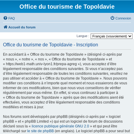
Office du tourisme de Topoldavie
FAQ
Connexion
Accueil du forum
Langue :
Office du tourisme de Topoldavie - Inscription
En accédant à « Office du tourisme de Topoldavie » (désigné ci-après par
« nous », « notre », « nos », « Office du tourisme de Topoldavie » et
« https://web1-math.univ-lyon1.fr/prepa-agreg »), vous acceptez d’être
légalement responsable des conditions suivantes. Si vous n’acceptez pas
d’être légalement responsable de toutes les conditions suivantes, veuillez ne
pas utiliser et accéder à « Office du tourisme de Topoldavie ». Nous pouvons
modifier ces conditions à n’importe quel moment et nous essaierons de vous
informer de ces modifications, bien que nous vous conseillons de vérifier
régulièrement par vous-même. En effet, si vous continuez à participer à
« Office du tourisme de Topoldavie » après que des modifications aient été
effectuées, vous acceptez d’être légalement responsable des conditions
modifiées et mises à jour.
Nos forums sont développés par phpBB (désignés ci-après par « logiciel
phpBB » et « phpBB Limited ») qui est un logiciel de forum de discussions
déclaré sous la «
licence publique générale GNU 2.0
» et qui peut être
téléchargé sur
le site de phpBB
(en anglais). Le logiciel phpBB a pour seul but