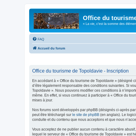
Office du tourism
« La vie, c'est la somme des éléments 
FAQ
Accueil du forum
Office du tourisme de Topoldavie - Inscription
En accédant à « Office du tourisme de Topoldavie » (désigné ci-
d’être légalement responsable des conditions suivantes. Si vous
Topoldavie ». Nous pouvons modifier ces conditions à n’import
même. En effet, si vous continuez à participer à « Office du t
mises à jour.
Nos forums sont développés par phpBB (désignés ci-après par «
peut être téléchargé sur
le site de phpBB
(en anglais). Le logic
conduite et du contenu que nous acceptons et que nous n’acce
Vous acceptez de ne publier aucun contenu à caractère abusif, 
lequel le serveur de « Office du tourisme de Topoldavie » est h