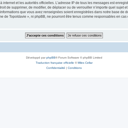
 à internet et les autorités officielles. L’adresse IP de tous les messages est enregi
e droit de supprimer, de modifier, de déplacer ou de verrouiller n’importe quel suje
es informations que vous avez renseignées soient enregistrées dans notre base de 
isme de Topoldavie », ni phpBB, ne pourront être tenus comme responsables en cas 
Développé par
phpBB
® Forum Software © phpBB Limited
Traduction française officielle
©
Miles Cellar
Confidentialité
|
Conditions