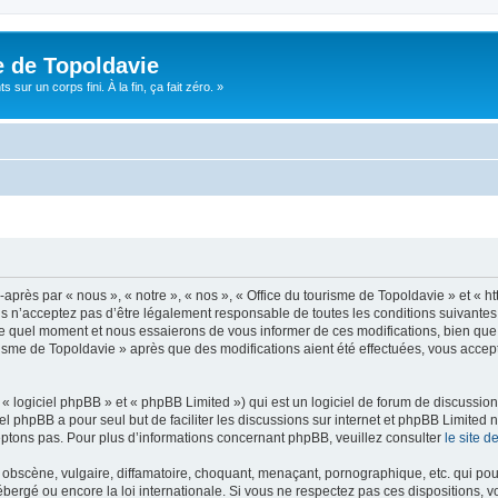
e de Topoldavie
sur un corps fini. À la fin, ça fait zéro. »
après par « nous », « notre », « nos », « Office du tourisme de Topoldavie » et « h
 n’acceptez pas d’être légalement responsable de toutes les conditions suivantes, v
e quel moment et nous essaierons de vous informer de ces modifications, bien que 
ourisme de Topoldavie » après que des modifications aient été effectuées, vous acce
 logiciel phpBB » et « phpBB Limited ») qui est un logiciel de forum de discussio
iel phpBB a pour seul but de faciliter les discussions sur internet et phpBB Limit
ptons pas. Pour plus d’informations concernant phpBB, veuillez consulter
le site 
obscène, vulgaire, diffamatoire, choquant, menaçant, pornographique, etc. qui pourr
ébergé ou encore la loi internationale. Si vous ne respectez pas ces dispositions, 