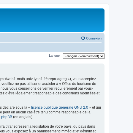
Connexion
Langue :
ttps://web1-math.univ-lyon1.fr/prepa-agreg »), vous acceptez
euillez ne pas utiliser et accéder à « Office du tourisme de
nous vous conseillons de vérifier régulièrement par vous-
ptez d’être légalement responsable des conditions modifiées et
ns déclaré sous la «
licence publique générale GNU 2.0
» et qui
ed ne peut en aucun cas être tenu comme responsable de la
de phpBB
(en anglais).
ait transgresser la législation de votre pays, du pays dans
vous vous exposez à un bannissement immédiat et définitif et