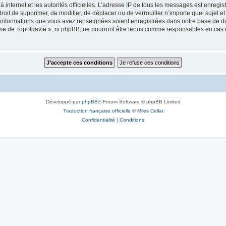
 à internet et les autorités officielles. L’adresse IP de tous les messages est enregi
e droit de supprimer, de modifier, de déplacer ou de verrouiller n’importe quel suje
es informations que vous avez renseignées soient enregistrées dans notre base de 
isme de Topoldavie », ni phpBB, ne pourront être tenus comme responsables en cas 
Développé par
phpBB
® Forum Software © phpBB Limited
Traduction française officielle
©
Miles Cellar
Confidentialité
|
Conditions