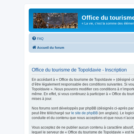
Office du tourism
« La vie, c'est la somme des éléments 
FAQ
Accueil du forum
Office du tourisme de Topoldavie - Inscription
En accédant à « Office du tourisme de Topoldavie » (désigné ci-
d’être légalement responsable des conditions suivantes. Si vous
Topoldavie ». Nous pouvons modifier ces conditions à n’import
même. En effet, si vous continuez à participer à « Office du t
mises à jour.
Nos forums sont développés par phpBB (désignés ci-après par «
peut être téléchargé sur
le site de phpBB
(en anglais). Le logic
conduite et du contenu que nous acceptons et que nous n’acce
Vous acceptez de ne publier aucun contenu à caractère abusif, 
lequel le serveur de « Office du tourisme de Topoldavie » est h