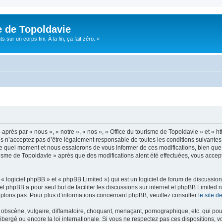
e de Topoldavie
sur un corps fini. À la fin, ça fait zéro. »
après par « nous », « notre », « nos », « Office du tourisme de Topoldavie » et « h
 n’acceptez pas d’être légalement responsable de toutes les conditions suivantes, v
e quel moment et nous essaierons de vous informer de ces modifications, bien que 
ourisme de Topoldavie » après que des modifications aient été effectuées, vous acce
 logiciel phpBB » et « phpBB Limited ») qui est un logiciel de forum de discussio
iel phpBB a pour seul but de faciliter les discussions sur internet et phpBB Limit
ptons pas. Pour plus d’informations concernant phpBB, veuillez consulter
le site 
obscène, vulgaire, diffamatoire, choquant, menaçant, pornographique, etc. qui pourr
ébergé ou encore la loi internationale. Si vous ne respectez pas ces dispositions, 