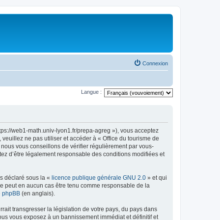
Connexion
Langue :
ttps://web1-math.univ-lyon1.fr/prepa-agreg »), vous acceptez
euillez ne pas utiliser et accéder à « Office du tourisme de
nous vous conseillons de vérifier régulièrement par vous-
ptez d’être légalement responsable des conditions modifiées et
ns déclaré sous la «
licence publique générale GNU 2.0
» et qui
ed ne peut en aucun cas être tenu comme responsable de la
de phpBB
(en anglais).
ait transgresser la législation de votre pays, du pays dans
vous vous exposez à un bannissement immédiat et définitif et