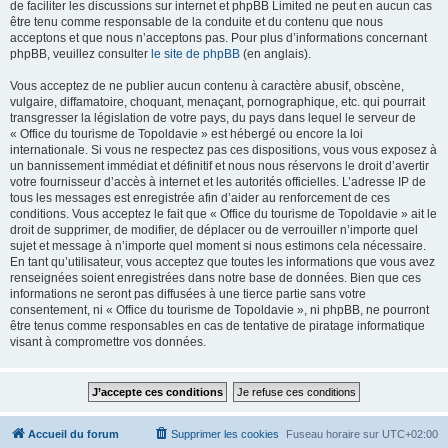
de faciliter les discussions sur internet et phpBB Limited ne peut en aucun cas
être tenu comme responsable de la conduite et du contenu que nous
acceptons et que nous n’acceptons pas. Pour plus d’informations concernant
phpBB, veuillez consulter
le site de phpBB
(en anglais).
Vous acceptez de ne publier aucun contenu à caractère abusif, obscène,
vulgaire, diffamatoire, choquant, menaçant, pornographique, etc. qui pourrait
transgresser la législation de votre pays, du pays dans lequel le serveur de
« Office du tourisme de Topoldavie » est hébergé ou encore la loi
internationale. Si vous ne respectez pas ces dispositions, vous vous exposez à
un bannissement immédiat et définitif et nous nous réservons le droit d’avertir
votre fournisseur d’accès à internet et les autorités officielles. L’adresse IP de
tous les messages est enregistrée afin d’aider au renforcement de ces
conditions. Vous acceptez le fait que « Office du tourisme de Topoldavie » ait le
droit de supprimer, de modifier, de déplacer ou de verrouiller n’importe quel
sujet et message à n’importe quel moment si nous estimons cela nécessaire.
En tant qu’utilisateur, vous acceptez que toutes les informations que vous avez
renseignées soient enregistrées dans notre base de données. Bien que ces
informations ne seront pas diffusées à une tierce partie sans votre
consentement, ni « Office du tourisme de Topoldavie », ni phpBB, ne pourront
être tenus comme responsables en cas de tentative de piratage informatique
visant à compromettre vos données.
Accueil du forum
Supprimer les cookies
Fuseau horaire sur
UTC+02:00