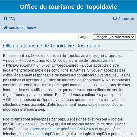
Office du tourisme de Topoldavie
FAQ
Connexion
Accueil du forum
Langue :
Office du tourisme de Topoldavie - Inscription
En accédant à « Office du tourisme de Topoldavie » (désigné ci-après par
« nous », « notre », « nos », « Office du tourisme de Topoldavie » et
« https://web1-math.univ-lyon1.fr/prepa-agreg »), vous acceptez d’être
légalement responsable des conditions suivantes. Si vous n’acceptez pas
d’être légalement responsable de toutes les conditions suivantes, veuillez ne
pas utiliser et accéder à « Office du tourisme de Topoldavie ». Nous pouvons
modifier ces conditions à n’importe quel moment et nous essaierons de vous
informer de ces modifications, bien que nous vous conseillons de vérifier
régulièrement par vous-même. En effet, si vous continuez à participer à
« Office du tourisme de Topoldavie » après que des modifications aient été
effectuées, vous acceptez d’être légalement responsable des conditions
modifiées et mises à jour.
Nos forums sont développés par phpBB (désignés ci-après par « logiciel
phpBB » et « phpBB Limited ») qui est un logiciel de forum de discussions
déclaré sous la «
licence publique générale GNU 2.0
» et qui peut être
téléchargé sur
le site de phpBB
(en anglais). Le logiciel phpBB a pour seul but