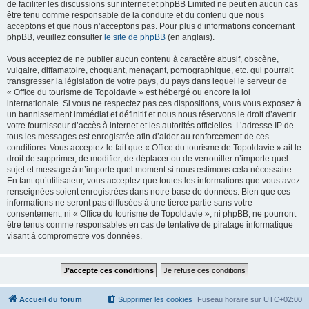
de faciliter les discussions sur internet et phpBB Limited ne peut en aucun cas
être tenu comme responsable de la conduite et du contenu que nous
acceptons et que nous n’acceptons pas. Pour plus d’informations concernant
phpBB, veuillez consulter
le site de phpBB
(en anglais).
Vous acceptez de ne publier aucun contenu à caractère abusif, obscène,
vulgaire, diffamatoire, choquant, menaçant, pornographique, etc. qui pourrait
transgresser la législation de votre pays, du pays dans lequel le serveur de
« Office du tourisme de Topoldavie » est hébergé ou encore la loi
internationale. Si vous ne respectez pas ces dispositions, vous vous exposez à
un bannissement immédiat et définitif et nous nous réservons le droit d’avertir
votre fournisseur d’accès à internet et les autorités officielles. L’adresse IP de
tous les messages est enregistrée afin d’aider au renforcement de ces
conditions. Vous acceptez le fait que « Office du tourisme de Topoldavie » ait le
droit de supprimer, de modifier, de déplacer ou de verrouiller n’importe quel
sujet et message à n’importe quel moment si nous estimons cela nécessaire.
En tant qu’utilisateur, vous acceptez que toutes les informations que vous avez
renseignées soient enregistrées dans notre base de données. Bien que ces
informations ne seront pas diffusées à une tierce partie sans votre
consentement, ni « Office du tourisme de Topoldavie », ni phpBB, ne pourront
être tenus comme responsables en cas de tentative de piratage informatique
visant à compromettre vos données.
Accueil du forum
Supprimer les cookies
Fuseau horaire sur
UTC+02:00