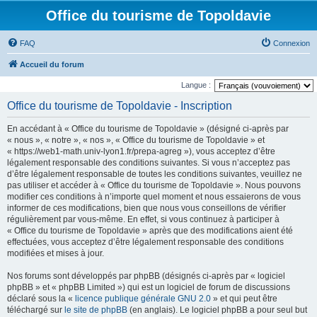
Office du tourisme de Topoldavie
FAQ
Connexion
Accueil du forum
Langue :
Office du tourisme de Topoldavie - Inscription
En accédant à « Office du tourisme de Topoldavie » (désigné ci-après par
« nous », « notre », « nos », « Office du tourisme de Topoldavie » et
« https://web1-math.univ-lyon1.fr/prepa-agreg »), vous acceptez d’être
légalement responsable des conditions suivantes. Si vous n’acceptez pas
d’être légalement responsable de toutes les conditions suivantes, veuillez ne
pas utiliser et accéder à « Office du tourisme de Topoldavie ». Nous pouvons
modifier ces conditions à n’importe quel moment et nous essaierons de vous
informer de ces modifications, bien que nous vous conseillons de vérifier
régulièrement par vous-même. En effet, si vous continuez à participer à
« Office du tourisme de Topoldavie » après que des modifications aient été
effectuées, vous acceptez d’être légalement responsable des conditions
modifiées et mises à jour.
Nos forums sont développés par phpBB (désignés ci-après par « logiciel
phpBB » et « phpBB Limited ») qui est un logiciel de forum de discussions
déclaré sous la «
licence publique générale GNU 2.0
» et qui peut être
téléchargé sur
le site de phpBB
(en anglais). Le logiciel phpBB a pour seul but