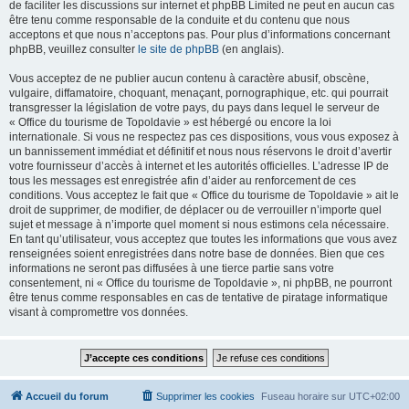
de faciliter les discussions sur internet et phpBB Limited ne peut en aucun cas
être tenu comme responsable de la conduite et du contenu que nous
acceptons et que nous n’acceptons pas. Pour plus d’informations concernant
phpBB, veuillez consulter
le site de phpBB
(en anglais).
Vous acceptez de ne publier aucun contenu à caractère abusif, obscène,
vulgaire, diffamatoire, choquant, menaçant, pornographique, etc. qui pourrait
transgresser la législation de votre pays, du pays dans lequel le serveur de
« Office du tourisme de Topoldavie » est hébergé ou encore la loi
internationale. Si vous ne respectez pas ces dispositions, vous vous exposez à
un bannissement immédiat et définitif et nous nous réservons le droit d’avertir
votre fournisseur d’accès à internet et les autorités officielles. L’adresse IP de
tous les messages est enregistrée afin d’aider au renforcement de ces
conditions. Vous acceptez le fait que « Office du tourisme de Topoldavie » ait le
droit de supprimer, de modifier, de déplacer ou de verrouiller n’importe quel
sujet et message à n’importe quel moment si nous estimons cela nécessaire.
En tant qu’utilisateur, vous acceptez que toutes les informations que vous avez
renseignées soient enregistrées dans notre base de données. Bien que ces
informations ne seront pas diffusées à une tierce partie sans votre
consentement, ni « Office du tourisme de Topoldavie », ni phpBB, ne pourront
être tenus comme responsables en cas de tentative de piratage informatique
visant à compromettre vos données.
Accueil du forum
Supprimer les cookies
Fuseau horaire sur
UTC+02:00