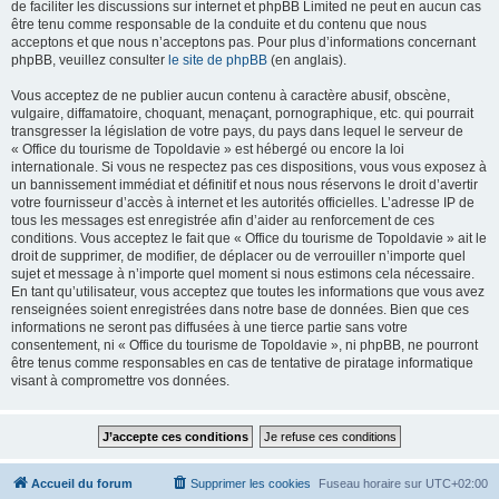
de faciliter les discussions sur internet et phpBB Limited ne peut en aucun cas
être tenu comme responsable de la conduite et du contenu que nous
acceptons et que nous n’acceptons pas. Pour plus d’informations concernant
phpBB, veuillez consulter
le site de phpBB
(en anglais).
Vous acceptez de ne publier aucun contenu à caractère abusif, obscène,
vulgaire, diffamatoire, choquant, menaçant, pornographique, etc. qui pourrait
transgresser la législation de votre pays, du pays dans lequel le serveur de
« Office du tourisme de Topoldavie » est hébergé ou encore la loi
internationale. Si vous ne respectez pas ces dispositions, vous vous exposez à
un bannissement immédiat et définitif et nous nous réservons le droit d’avertir
votre fournisseur d’accès à internet et les autorités officielles. L’adresse IP de
tous les messages est enregistrée afin d’aider au renforcement de ces
conditions. Vous acceptez le fait que « Office du tourisme de Topoldavie » ait le
droit de supprimer, de modifier, de déplacer ou de verrouiller n’importe quel
sujet et message à n’importe quel moment si nous estimons cela nécessaire.
En tant qu’utilisateur, vous acceptez que toutes les informations que vous avez
renseignées soient enregistrées dans notre base de données. Bien que ces
informations ne seront pas diffusées à une tierce partie sans votre
consentement, ni « Office du tourisme de Topoldavie », ni phpBB, ne pourront
être tenus comme responsables en cas de tentative de piratage informatique
visant à compromettre vos données.
Accueil du forum
Supprimer les cookies
Fuseau horaire sur
UTC+02:00