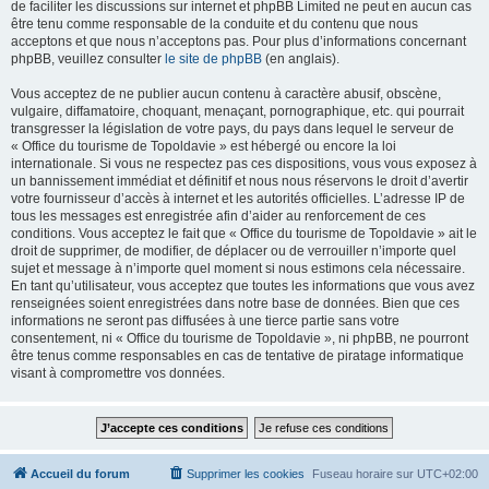
de faciliter les discussions sur internet et phpBB Limited ne peut en aucun cas
être tenu comme responsable de la conduite et du contenu que nous
acceptons et que nous n’acceptons pas. Pour plus d’informations concernant
phpBB, veuillez consulter
le site de phpBB
(en anglais).
Vous acceptez de ne publier aucun contenu à caractère abusif, obscène,
vulgaire, diffamatoire, choquant, menaçant, pornographique, etc. qui pourrait
transgresser la législation de votre pays, du pays dans lequel le serveur de
« Office du tourisme de Topoldavie » est hébergé ou encore la loi
internationale. Si vous ne respectez pas ces dispositions, vous vous exposez à
un bannissement immédiat et définitif et nous nous réservons le droit d’avertir
votre fournisseur d’accès à internet et les autorités officielles. L’adresse IP de
tous les messages est enregistrée afin d’aider au renforcement de ces
conditions. Vous acceptez le fait que « Office du tourisme de Topoldavie » ait le
droit de supprimer, de modifier, de déplacer ou de verrouiller n’importe quel
sujet et message à n’importe quel moment si nous estimons cela nécessaire.
En tant qu’utilisateur, vous acceptez que toutes les informations que vous avez
renseignées soient enregistrées dans notre base de données. Bien que ces
informations ne seront pas diffusées à une tierce partie sans votre
consentement, ni « Office du tourisme de Topoldavie », ni phpBB, ne pourront
être tenus comme responsables en cas de tentative de piratage informatique
visant à compromettre vos données.
Accueil du forum
Supprimer les cookies
Fuseau horaire sur
UTC+02:00