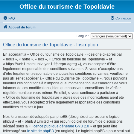
Office du tourisme de Topoldavie
FAQ
Connexion
Accueil du forum
Langue :
Office du tourisme de Topoldavie - Inscription
En accédant à « Office du tourisme de Topoldavie » (désigné ci-après par
« nous », « notre », « nos », « Office du tourisme de Topoldavie » et
« https://web1-math.univ-lyon1.fr/prepa-agreg »), vous acceptez d’être
légalement responsable des conditions suivantes. Si vous n’acceptez pas
d’être légalement responsable de toutes les conditions suivantes, veuillez ne
pas utiliser et accéder à « Office du tourisme de Topoldavie ». Nous pouvons
modifier ces conditions à n’importe quel moment et nous essaierons de vous
informer de ces modifications, bien que nous vous conseillons de vérifier
régulièrement par vous-même. En effet, si vous continuez à participer à
« Office du tourisme de Topoldavie » après que des modifications aient été
effectuées, vous acceptez d’être légalement responsable des conditions
modifiées et mises à jour.
Nos forums sont développés par phpBB (désignés ci-après par « logiciel
phpBB » et « phpBB Limited ») qui est un logiciel de forum de discussions
déclaré sous la «
licence publique générale GNU 2.0
» et qui peut être
téléchargé sur
le site de phpBB
(en anglais). Le logiciel phpBB a pour seul but