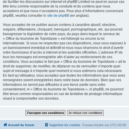
de faciliter les discussions sur internet et phpBB Limited ne peut en aucun cas
être tenu comme responsable de la conduite et du contenu que nous
acceptons et que nous n’acceptons pas. Pour plus d’informations concernant
phpBB, veuillez consulter
le site de phpBB
(en anglais).
Vous acceptez de ne publier aucun contenu à caractère abusif, obscène,
vulgaire, diffamatoire, choquant, menaçant, pornographique, etc. qui pourrait
transgresser la législation de votre pays, du pays dans lequel le serveur de
« Office du tourisme de Topoldavie » est hébergé ou encore la loi
internationale. Si vous ne respectez pas ces dispositions, vous vous exposez à
un bannissement immédiat et définitif et nous nous réservons le droit d’avertir
votre fournisseur d’accès à internet et les autorités officielles. L’adresse IP de
tous les messages est enregistrée afin d’aider au renforcement de ces
conditions. Vous acceptez le fait que « Office du tourisme de Topoldavie » ait le
droit de supprimer, de modifier, de déplacer ou de verrouiller n’importe quel
sujet et message à n’importe quel moment si nous estimons cela nécessaire.
En tant qu’utilisateur, vous acceptez que toutes les informations que vous avez
renseignées soient enregistrées dans notre base de données. Bien que ces
informations ne seront pas diffusées à une tierce partie sans votre
consentement, ni « Office du tourisme de Topoldavie », ni phpBB, ne pourront
être tenus comme responsables en cas de tentative de piratage informatique
visant à compromettre vos données.
Accueil du forum
Supprimer les cookies
Fuseau horaire sur
UTC+02:00