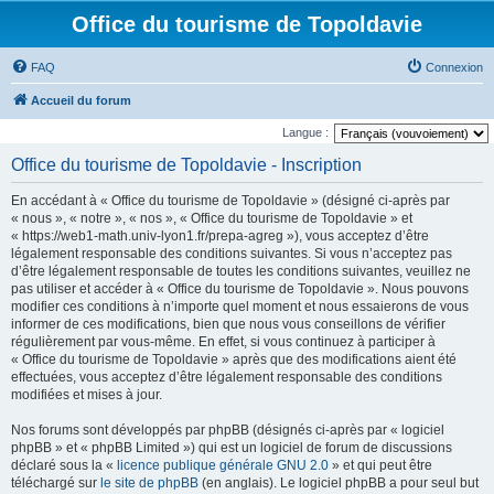
Office du tourisme de Topoldavie
FAQ
Connexion
Accueil du forum
Langue :
Office du tourisme de Topoldavie - Inscription
En accédant à « Office du tourisme de Topoldavie » (désigné ci-après par
« nous », « notre », « nos », « Office du tourisme de Topoldavie » et
« https://web1-math.univ-lyon1.fr/prepa-agreg »), vous acceptez d’être
légalement responsable des conditions suivantes. Si vous n’acceptez pas
d’être légalement responsable de toutes les conditions suivantes, veuillez ne
pas utiliser et accéder à « Office du tourisme de Topoldavie ». Nous pouvons
modifier ces conditions à n’importe quel moment et nous essaierons de vous
informer de ces modifications, bien que nous vous conseillons de vérifier
régulièrement par vous-même. En effet, si vous continuez à participer à
« Office du tourisme de Topoldavie » après que des modifications aient été
effectuées, vous acceptez d’être légalement responsable des conditions
modifiées et mises à jour.
Nos forums sont développés par phpBB (désignés ci-après par « logiciel
phpBB » et « phpBB Limited ») qui est un logiciel de forum de discussions
déclaré sous la «
licence publique générale GNU 2.0
» et qui peut être
téléchargé sur
le site de phpBB
(en anglais). Le logiciel phpBB a pour seul but