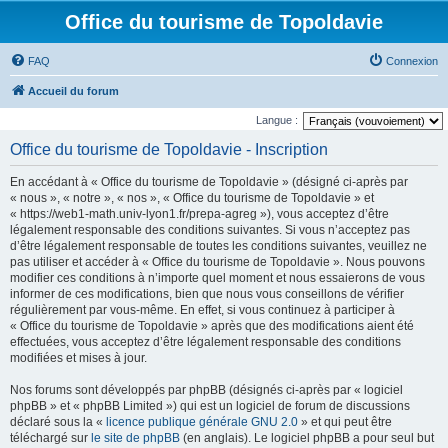
Office du tourisme de Topoldavie
FAQ
Connexion
Accueil du forum
Langue :
Office du tourisme de Topoldavie - Inscription
En accédant à « Office du tourisme de Topoldavie » (désigné ci-après par
« nous », « notre », « nos », « Office du tourisme de Topoldavie » et
« https://web1-math.univ-lyon1.fr/prepa-agreg »), vous acceptez d’être
légalement responsable des conditions suivantes. Si vous n’acceptez pas
d’être légalement responsable de toutes les conditions suivantes, veuillez ne
pas utiliser et accéder à « Office du tourisme de Topoldavie ». Nous pouvons
modifier ces conditions à n’importe quel moment et nous essaierons de vous
informer de ces modifications, bien que nous vous conseillons de vérifier
régulièrement par vous-même. En effet, si vous continuez à participer à
« Office du tourisme de Topoldavie » après que des modifications aient été
effectuées, vous acceptez d’être légalement responsable des conditions
modifiées et mises à jour.
Nos forums sont développés par phpBB (désignés ci-après par « logiciel
phpBB » et « phpBB Limited ») qui est un logiciel de forum de discussions
déclaré sous la «
licence publique générale GNU 2.0
» et qui peut être
téléchargé sur
le site de phpBB
(en anglais). Le logiciel phpBB a pour seul but