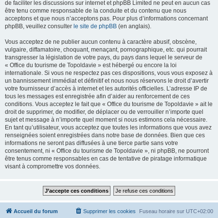
de faciliter les discussions sur internet et phpBB Limited ne peut en aucun cas
être tenu comme responsable de la conduite et du contenu que nous
acceptons et que nous n’acceptons pas. Pour plus d’informations concernant
phpBB, veuillez consulter
le site de phpBB
(en anglais).
Vous acceptez de ne publier aucun contenu à caractère abusif, obscène,
vulgaire, diffamatoire, choquant, menaçant, pornographique, etc. qui pourrait
transgresser la législation de votre pays, du pays dans lequel le serveur de
« Office du tourisme de Topoldavie » est hébergé ou encore la loi
internationale. Si vous ne respectez pas ces dispositions, vous vous exposez à
un bannissement immédiat et définitif et nous nous réservons le droit d’avertir
votre fournisseur d’accès à internet et les autorités officielles. L’adresse IP de
tous les messages est enregistrée afin d’aider au renforcement de ces
conditions. Vous acceptez le fait que « Office du tourisme de Topoldavie » ait le
droit de supprimer, de modifier, de déplacer ou de verrouiller n’importe quel
sujet et message à n’importe quel moment si nous estimons cela nécessaire.
En tant qu’utilisateur, vous acceptez que toutes les informations que vous avez
renseignées soient enregistrées dans notre base de données. Bien que ces
informations ne seront pas diffusées à une tierce partie sans votre
consentement, ni « Office du tourisme de Topoldavie », ni phpBB, ne pourront
être tenus comme responsables en cas de tentative de piratage informatique
visant à compromettre vos données.
Accueil du forum
Supprimer les cookies
Fuseau horaire sur
UTC+02:00