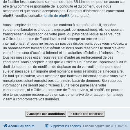
de faciliter les discussions sur internet et phpBB Limited ne peut en aucun cas
être tenu comme responsable de la conduite et du contenu que nous
acceptons et que nous n’acceptons pas. Pour plus d’informations concernant
phpBB, veuillez consulter
le site de phpBB
(en anglais).
Vous acceptez de ne publier aucun contenu à caractère abusif, obscène,
vulgaire, diffamatoire, choquant, menaçant, pornographique, etc. qui pourrait
transgresser la législation de votre pays, du pays dans lequel le serveur de
« Office du tourisme de Topoldavie » est hébergé ou encore la loi
internationale. Si vous ne respectez pas ces dispositions, vous vous exposez à
un bannissement immédiat et définitif et nous nous réservons le droit d’avertir
votre fournisseur d’accès à internet et les autorités officielles. L’adresse IP de
tous les messages est enregistrée afin d’aider au renforcement de ces
conditions. Vous acceptez le fait que « Office du tourisme de Topoldavie » ait le
droit de supprimer, de modifier, de déplacer ou de verrouiller n’importe quel
sujet et message à n’importe quel moment si nous estimons cela nécessaire.
En tant qu’utilisateur, vous acceptez que toutes les informations que vous avez
renseignées soient enregistrées dans notre base de données. Bien que ces
informations ne seront pas diffusées à une tierce partie sans votre
consentement, ni « Office du tourisme de Topoldavie », ni phpBB, ne pourront
être tenus comme responsables en cas de tentative de piratage informatique
visant à compromettre vos données.
Accueil du forum
Supprimer les cookies
Fuseau horaire sur
UTC+02:00