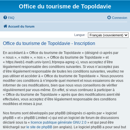
Office du tourisme de Topoldavie
FAQ
Connexion
Accueil du forum
Langue :
Office du tourisme de Topoldavie - Inscription
En accédant à « Office du tourisme de Topoldavie » (désigné ci-après par
« nous », « notre », « nos », « Office du tourisme de Topoldavie » et
« https://web1-math.univ-lyon1.fr/prepa-agreg »), vous acceptez d’être
légalement responsable des conditions suivantes. Si vous n’acceptez pas
d’être légalement responsable de toutes les conditions suivantes, veuillez ne
pas utiliser et accéder à « Office du tourisme de Topoldavie ». Nous pouvons
modifier ces conditions à n’importe quel moment et nous essaierons de vous
informer de ces modifications, bien que nous vous conseillons de vérifier
régulièrement par vous-même. En effet, si vous continuez à participer à
« Office du tourisme de Topoldavie » après que des modifications aient été
effectuées, vous acceptez d’être légalement responsable des conditions
modifiées et mises à jour.
Nos forums sont développés par phpBB (désignés ci-après par « logiciel
phpBB » et « phpBB Limited ») qui est un logiciel de forum de discussions
déclaré sous la «
licence publique générale GNU 2.0
» et qui peut être
téléchargé sur
le site de phpBB
(en anglais). Le logiciel phpBB a pour seul but