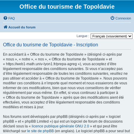
Office du tourisme de Topoldavie
FAQ
Connexion
Accueil du forum
Langue :
Office du tourisme de Topoldavie - Inscription
En accédant à « Office du tourisme de Topoldavie » (désigné ci-après par
« nous », « notre », « nos », « Office du tourisme de Topoldavie » et
« https://web1-math.univ-lyon1.fr/prepa-agreg »), vous acceptez d’être
légalement responsable des conditions suivantes. Si vous n’acceptez pas
d’être légalement responsable de toutes les conditions suivantes, veuillez ne
pas utiliser et accéder à « Office du tourisme de Topoldavie ». Nous pouvons
modifier ces conditions à n’importe quel moment et nous essaierons de vous
informer de ces modifications, bien que nous vous conseillons de vérifier
régulièrement par vous-même. En effet, si vous continuez à participer à
« Office du tourisme de Topoldavie » après que des modifications aient été
effectuées, vous acceptez d’être légalement responsable des conditions
modifiées et mises à jour.
Nos forums sont développés par phpBB (désignés ci-après par « logiciel
phpBB » et « phpBB Limited ») qui est un logiciel de forum de discussions
déclaré sous la «
licence publique générale GNU 2.0
» et qui peut être
téléchargé sur
le site de phpBB
(en anglais). Le logiciel phpBB a pour seul but