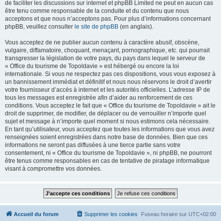
de faciliter les discussions sur internet et phpBB Limited ne peut en aucun cas
être tenu comme responsable de la conduite et du contenu que nous
acceptons et que nous n’acceptons pas. Pour plus d’informations concernant
phpBB, veuillez consulter
le site de phpBB
(en anglais).
Vous acceptez de ne publier aucun contenu à caractère abusif, obscène,
vulgaire, diffamatoire, choquant, menaçant, pornographique, etc. qui pourrait
transgresser la législation de votre pays, du pays dans lequel le serveur de
« Office du tourisme de Topoldavie » est hébergé ou encore la loi
internationale. Si vous ne respectez pas ces dispositions, vous vous exposez à
un bannissement immédiat et définitif et nous nous réservons le droit d’avertir
votre fournisseur d’accès à internet et les autorités officielles. L’adresse IP de
tous les messages est enregistrée afin d’aider au renforcement de ces
conditions. Vous acceptez le fait que « Office du tourisme de Topoldavie » ait le
droit de supprimer, de modifier, de déplacer ou de verrouiller n’importe quel
sujet et message à n’importe quel moment si nous estimons cela nécessaire.
En tant qu’utilisateur, vous acceptez que toutes les informations que vous avez
renseignées soient enregistrées dans notre base de données. Bien que ces
informations ne seront pas diffusées à une tierce partie sans votre
consentement, ni « Office du tourisme de Topoldavie », ni phpBB, ne pourront
être tenus comme responsables en cas de tentative de piratage informatique
visant à compromettre vos données.
Accueil du forum
Supprimer les cookies
Fuseau horaire sur
UTC+02:00