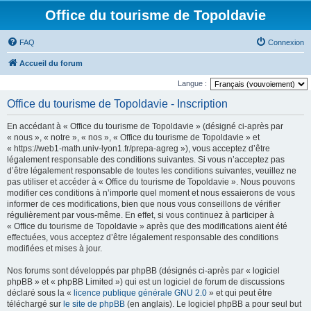
Office du tourisme de Topoldavie
FAQ
Connexion
Accueil du forum
Langue :
Office du tourisme de Topoldavie - Inscription
En accédant à « Office du tourisme de Topoldavie » (désigné ci-après par
« nous », « notre », « nos », « Office du tourisme de Topoldavie » et
« https://web1-math.univ-lyon1.fr/prepa-agreg »), vous acceptez d’être
légalement responsable des conditions suivantes. Si vous n’acceptez pas
d’être légalement responsable de toutes les conditions suivantes, veuillez ne
pas utiliser et accéder à « Office du tourisme de Topoldavie ». Nous pouvons
modifier ces conditions à n’importe quel moment et nous essaierons de vous
informer de ces modifications, bien que nous vous conseillons de vérifier
régulièrement par vous-même. En effet, si vous continuez à participer à
« Office du tourisme de Topoldavie » après que des modifications aient été
effectuées, vous acceptez d’être légalement responsable des conditions
modifiées et mises à jour.
Nos forums sont développés par phpBB (désignés ci-après par « logiciel
phpBB » et « phpBB Limited ») qui est un logiciel de forum de discussions
déclaré sous la «
licence publique générale GNU 2.0
» et qui peut être
téléchargé sur
le site de phpBB
(en anglais). Le logiciel phpBB a pour seul but