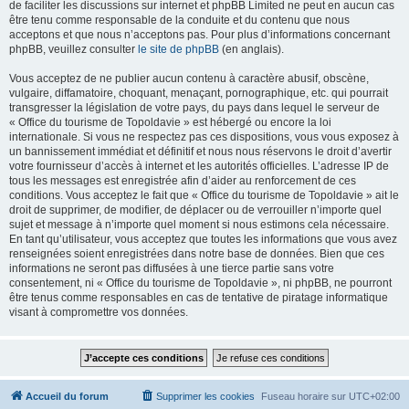
de faciliter les discussions sur internet et phpBB Limited ne peut en aucun cas
être tenu comme responsable de la conduite et du contenu que nous
acceptons et que nous n’acceptons pas. Pour plus d’informations concernant
phpBB, veuillez consulter
le site de phpBB
(en anglais).
Vous acceptez de ne publier aucun contenu à caractère abusif, obscène,
vulgaire, diffamatoire, choquant, menaçant, pornographique, etc. qui pourrait
transgresser la législation de votre pays, du pays dans lequel le serveur de
« Office du tourisme de Topoldavie » est hébergé ou encore la loi
internationale. Si vous ne respectez pas ces dispositions, vous vous exposez à
un bannissement immédiat et définitif et nous nous réservons le droit d’avertir
votre fournisseur d’accès à internet et les autorités officielles. L’adresse IP de
tous les messages est enregistrée afin d’aider au renforcement de ces
conditions. Vous acceptez le fait que « Office du tourisme de Topoldavie » ait le
droit de supprimer, de modifier, de déplacer ou de verrouiller n’importe quel
sujet et message à n’importe quel moment si nous estimons cela nécessaire.
En tant qu’utilisateur, vous acceptez que toutes les informations que vous avez
renseignées soient enregistrées dans notre base de données. Bien que ces
informations ne seront pas diffusées à une tierce partie sans votre
consentement, ni « Office du tourisme de Topoldavie », ni phpBB, ne pourront
être tenus comme responsables en cas de tentative de piratage informatique
visant à compromettre vos données.
Accueil du forum
Supprimer les cookies
Fuseau horaire sur
UTC+02:00