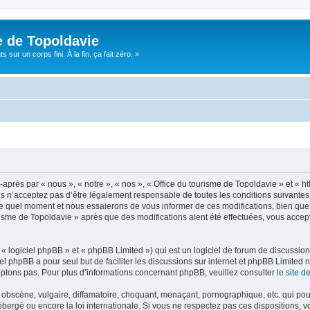
e de Topoldavie
sur un corps fini. À la fin, ça fait zéro. »
après par « nous », « notre », « nos », « Office du tourisme de Topoldavie » et « h
 n’acceptez pas d’être légalement responsable de toutes les conditions suivantes, v
e quel moment et nous essaierons de vous informer de ces modifications, bien que 
ourisme de Topoldavie » après que des modifications aient été effectuées, vous acce
 logiciel phpBB » et « phpBB Limited ») qui est un logiciel de forum de discussio
iel phpBB a pour seul but de faciliter les discussions sur internet et phpBB Limit
ptons pas. Pour plus d’informations concernant phpBB, veuillez consulter
le site 
obscène, vulgaire, diffamatoire, choquant, menaçant, pornographique, etc. qui pourr
ébergé ou encore la loi internationale. Si vous ne respectez pas ces dispositions, 