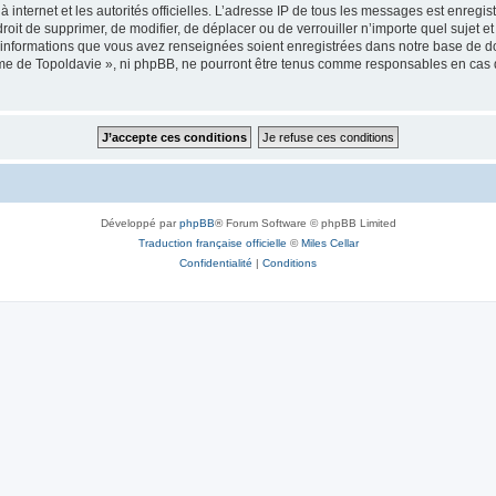
 à internet et les autorités officielles. L’adresse IP de tous les messages est enregi
e droit de supprimer, de modifier, de déplacer ou de verrouiller n’importe quel suje
es informations que vous avez renseignées soient enregistrées dans notre base de 
isme de Topoldavie », ni phpBB, ne pourront être tenus comme responsables en cas 
Développé par
phpBB
® Forum Software © phpBB Limited
Traduction française officielle
©
Miles Cellar
Confidentialité
|
Conditions