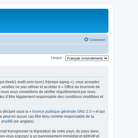
Connexion
Langue :
ttps://web1-math.univ-lyon1.fr/prepa-agreg »), vous acceptez
euillez ne pas utiliser et accéder à « Office du tourisme de
nous vous conseillons de vérifier régulièrement par vous-
ptez d’être légalement responsable des conditions modifiées et
ns déclaré sous la «
licence publique générale GNU 2.0
» et qui
ed ne peut en aucun cas être tenu comme responsable de la
de phpBB
(en anglais).
ait transgresser la législation de votre pays, du pays dans
vous vous exposez à un bannissement immédiat et définitif et