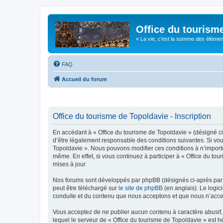
Office du tourism
« La vie, c'est la somme des éléments 
FAQ
Accueil du forum
Office du tourisme de Topoldavie - Inscription
En accédant à « Office du tourisme de Topoldavie » (désigné ci-
d’être légalement responsable des conditions suivantes. Si vous
Topoldavie ». Nous pouvons modifier ces conditions à n’import
même. En effet, si vous continuez à participer à « Office du t
mises à jour.
Nos forums sont développés par phpBB (désignés ci-après par «
peut être téléchargé sur
le site de phpBB
(en anglais). Le logic
conduite et du contenu que nous acceptons et que nous n’acce
Vous acceptez de ne publier aucun contenu à caractère abusif, 
lequel le serveur de « Office du tourisme de Topoldavie » est h