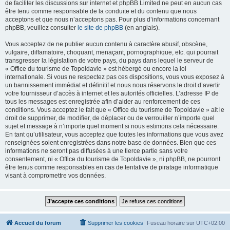
de faciliter les discussions sur internet et phpBB Limited ne peut en aucun cas
être tenu comme responsable de la conduite et du contenu que nous
acceptons et que nous n’acceptons pas. Pour plus d’informations concernant
phpBB, veuillez consulter
le site de phpBB
(en anglais).
Vous acceptez de ne publier aucun contenu à caractère abusif, obscène,
vulgaire, diffamatoire, choquant, menaçant, pornographique, etc. qui pourrait
transgresser la législation de votre pays, du pays dans lequel le serveur de
« Office du tourisme de Topoldavie » est hébergé ou encore la loi
internationale. Si vous ne respectez pas ces dispositions, vous vous exposez à
un bannissement immédiat et définitif et nous nous réservons le droit d’avertir
votre fournisseur d’accès à internet et les autorités officielles. L’adresse IP de
tous les messages est enregistrée afin d’aider au renforcement de ces
conditions. Vous acceptez le fait que « Office du tourisme de Topoldavie » ait le
droit de supprimer, de modifier, de déplacer ou de verrouiller n’importe quel
sujet et message à n’importe quel moment si nous estimons cela nécessaire.
En tant qu’utilisateur, vous acceptez que toutes les informations que vous avez
renseignées soient enregistrées dans notre base de données. Bien que ces
informations ne seront pas diffusées à une tierce partie sans votre
consentement, ni « Office du tourisme de Topoldavie », ni phpBB, ne pourront
être tenus comme responsables en cas de tentative de piratage informatique
visant à compromettre vos données.
Accueil du forum
Supprimer les cookies
Fuseau horaire sur
UTC+02:00