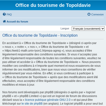
Office du tourisme de Topoldavie
FAQ
Connexion
Accueil du forum
Langue :
Office du tourisme de Topoldavie - Inscription
En accédant à « Office du tourisme de Topoldavie » (désigné ci-après par
« nous », « notre », « nos », « Office du tourisme de Topoldavie » et
« https://web1-math.univ-lyon1.fr/prepa-agreg »), vous acceptez d’être
légalement responsable des conditions suivantes. Si vous n’acceptez pas
d’être légalement responsable de toutes les conditions suivantes, veuillez ne
pas utiliser et accéder à « Office du tourisme de Topoldavie ». Nous pouvons
modifier ces conditions à n’importe quel moment et nous essaierons de vous
informer de ces modifications, bien que nous vous conseillons de vérifier
régulièrement par vous-même. En effet, si vous continuez à participer à
« Office du tourisme de Topoldavie » après que des modifications aient été
effectuées, vous acceptez d’être légalement responsable des conditions
modifiées et mises à jour.
Nos forums sont développés par phpBB (désignés ci-après par « logiciel
phpBB » et « phpBB Limited ») qui est un logiciel de forum de discussions
déclaré sous la «
licence publique générale GNU 2.0
» et qui peut être
téléchargé sur
le site de phpBB
(en anglais). Le logiciel phpBB a pour seul but