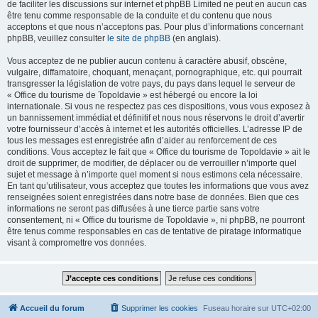
de faciliter les discussions sur internet et phpBB Limited ne peut en aucun cas
être tenu comme responsable de la conduite et du contenu que nous
acceptons et que nous n’acceptons pas. Pour plus d’informations concernant
phpBB, veuillez consulter
le site de phpBB
(en anglais).
Vous acceptez de ne publier aucun contenu à caractère abusif, obscène,
vulgaire, diffamatoire, choquant, menaçant, pornographique, etc. qui pourrait
transgresser la législation de votre pays, du pays dans lequel le serveur de
« Office du tourisme de Topoldavie » est hébergé ou encore la loi
internationale. Si vous ne respectez pas ces dispositions, vous vous exposez à
un bannissement immédiat et définitif et nous nous réservons le droit d’avertir
votre fournisseur d’accès à internet et les autorités officielles. L’adresse IP de
tous les messages est enregistrée afin d’aider au renforcement de ces
conditions. Vous acceptez le fait que « Office du tourisme de Topoldavie » ait le
droit de supprimer, de modifier, de déplacer ou de verrouiller n’importe quel
sujet et message à n’importe quel moment si nous estimons cela nécessaire.
En tant qu’utilisateur, vous acceptez que toutes les informations que vous avez
renseignées soient enregistrées dans notre base de données. Bien que ces
informations ne seront pas diffusées à une tierce partie sans votre
consentement, ni « Office du tourisme de Topoldavie », ni phpBB, ne pourront
être tenus comme responsables en cas de tentative de piratage informatique
visant à compromettre vos données.
Accueil du forum
Supprimer les cookies
Fuseau horaire sur
UTC+02:00