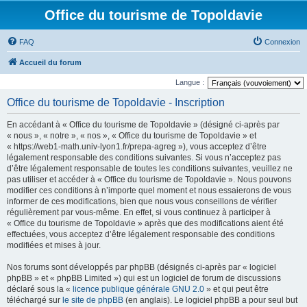
Office du tourisme de Topoldavie
FAQ
Connexion
Accueil du forum
Langue :
Office du tourisme de Topoldavie - Inscription
En accédant à « Office du tourisme de Topoldavie » (désigné ci-après par
« nous », « notre », « nos », « Office du tourisme de Topoldavie » et
« https://web1-math.univ-lyon1.fr/prepa-agreg »), vous acceptez d’être
légalement responsable des conditions suivantes. Si vous n’acceptez pas
d’être légalement responsable de toutes les conditions suivantes, veuillez ne
pas utiliser et accéder à « Office du tourisme de Topoldavie ». Nous pouvons
modifier ces conditions à n’importe quel moment et nous essaierons de vous
informer de ces modifications, bien que nous vous conseillons de vérifier
régulièrement par vous-même. En effet, si vous continuez à participer à
« Office du tourisme de Topoldavie » après que des modifications aient été
effectuées, vous acceptez d’être légalement responsable des conditions
modifiées et mises à jour.
Nos forums sont développés par phpBB (désignés ci-après par « logiciel
phpBB » et « phpBB Limited ») qui est un logiciel de forum de discussions
déclaré sous la «
licence publique générale GNU 2.0
» et qui peut être
téléchargé sur
le site de phpBB
(en anglais). Le logiciel phpBB a pour seul but