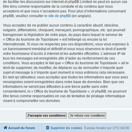
de faciliter les discussions sur internet et phpBB Limited ne peut en aucun cas
être tenu comme responsable de la conduite et du contenu que nous
acceptons et que nous n’acceptons pas. Pour plus d’informations concernant
phpBB, veuillez consulter
le site de phpBB
(en anglais).
Vous acceptez de ne publier aucun contenu à caractère abusif, obscène,
vulgaire, diffamatoire, choquant, menaçant, pornographique, etc. qui pourrait
transgresser la législation de votre pays, du pays dans lequel le serveur de
« Office du tourisme de Topoldavie » est hébergé ou encore la loi
internationale. Si vous ne respectez pas ces dispositions, vous vous exposez à
un bannissement immédiat et définitif et nous nous réservons le droit d’avertir
votre fournisseur d’accès à internet et les autorités officielles. L’adresse IP de
tous les messages est enregistrée afin d’aider au renforcement de ces
conditions. Vous acceptez le fait que « Office du tourisme de Topoldavie » ait le
droit de supprimer, de modifier, de déplacer ou de verrouiller n’importe quel
sujet et message à n’importe quel moment si nous estimons cela nécessaire.
En tant qu’utilisateur, vous acceptez que toutes les informations que vous avez
renseignées soient enregistrées dans notre base de données. Bien que ces
informations ne seront pas diffusées à une tierce partie sans votre
consentement, ni « Office du tourisme de Topoldavie », ni phpBB, ne pourront
être tenus comme responsables en cas de tentative de piratage informatique
visant à compromettre vos données.
Accueil du forum
Supprimer les cookies
Fuseau horaire sur
UTC+02:00