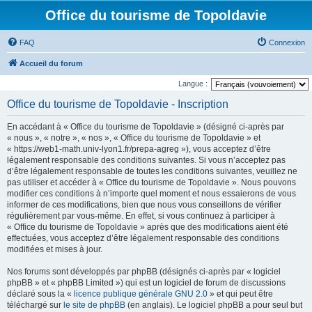
Office du tourisme de Topoldavie
FAQ
Connexion
Accueil du forum
Langue :
Office du tourisme de Topoldavie - Inscription
En accédant à « Office du tourisme de Topoldavie » (désigné ci-après par
« nous », « notre », « nos », « Office du tourisme de Topoldavie » et
« https://web1-math.univ-lyon1.fr/prepa-agreg »), vous acceptez d’être
légalement responsable des conditions suivantes. Si vous n’acceptez pas
d’être légalement responsable de toutes les conditions suivantes, veuillez ne
pas utiliser et accéder à « Office du tourisme de Topoldavie ». Nous pouvons
modifier ces conditions à n’importe quel moment et nous essaierons de vous
informer de ces modifications, bien que nous vous conseillons de vérifier
régulièrement par vous-même. En effet, si vous continuez à participer à
« Office du tourisme de Topoldavie » après que des modifications aient été
effectuées, vous acceptez d’être légalement responsable des conditions
modifiées et mises à jour.
Nos forums sont développés par phpBB (désignés ci-après par « logiciel
phpBB » et « phpBB Limited ») qui est un logiciel de forum de discussions
déclaré sous la «
licence publique générale GNU 2.0
» et qui peut être
téléchargé sur
le site de phpBB
(en anglais). Le logiciel phpBB a pour seul but