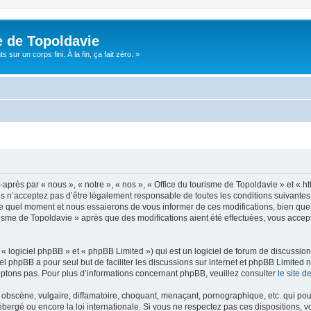
e de Topoldavie
sur un corps fini. À la fin, ça fait zéro. »
après par « nous », « notre », « nos », « Office du tourisme de Topoldavie » et « h
 n’acceptez pas d’être légalement responsable de toutes les conditions suivantes, v
e quel moment et nous essaierons de vous informer de ces modifications, bien que 
ourisme de Topoldavie » après que des modifications aient été effectuées, vous acce
 logiciel phpBB » et « phpBB Limited ») qui est un logiciel de forum de discussio
iel phpBB a pour seul but de faciliter les discussions sur internet et phpBB Limit
ptons pas. Pour plus d’informations concernant phpBB, veuillez consulter
le site 
obscène, vulgaire, diffamatoire, choquant, menaçant, pornographique, etc. qui pourr
ébergé ou encore la loi internationale. Si vous ne respectez pas ces dispositions, 