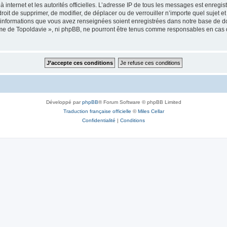
 à internet et les autorités officielles. L’adresse IP de tous les messages est enregi
e droit de supprimer, de modifier, de déplacer ou de verrouiller n’importe quel suje
es informations que vous avez renseignées soient enregistrées dans notre base de 
isme de Topoldavie », ni phpBB, ne pourront être tenus comme responsables en cas 
Développé par
phpBB
® Forum Software © phpBB Limited
Traduction française officielle
©
Miles Cellar
Confidentialité
|
Conditions