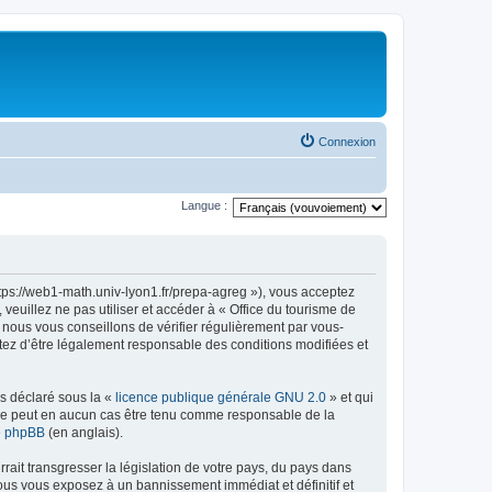
Connexion
Langue :
ttps://web1-math.univ-lyon1.fr/prepa-agreg »), vous acceptez
euillez ne pas utiliser et accéder à « Office du tourisme de
nous vous conseillons de vérifier régulièrement par vous-
ptez d’être légalement responsable des conditions modifiées et
ns déclaré sous la «
licence publique générale GNU 2.0
» et qui
ed ne peut en aucun cas être tenu comme responsable de la
de phpBB
(en anglais).
ait transgresser la législation de votre pays, du pays dans
vous vous exposez à un bannissement immédiat et définitif et