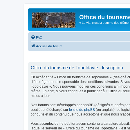
Office du tourism
« La vie, c'est la somme des éléments 
FAQ
Accueil du forum
Office du tourisme de Topoldavie - Inscription
En accédant à « Office du tourisme de Topoldavie » (désigné ci-
d’être légalement responsable des conditions suivantes. Si vous
Topoldavie ». Nous pouvons modifier ces conditions à n’import
même. En effet, si vous continuez à participer à « Office du t
mises à jour.
Nos forums sont développés par phpBB (désignés ci-après par «
peut être téléchargé sur
le site de phpBB
(en anglais). Le logic
conduite et du contenu que nous acceptons et que nous n’acce
Vous acceptez de ne publier aucun contenu à caractère abusif, 
lequel le serveur de « Office du tourisme de Topoldavie » est h