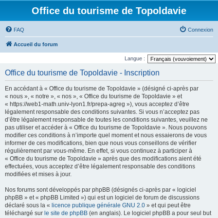
Office du tourisme de Topoldavie
FAQ
Connexion
Accueil du forum
Langue :
Office du tourisme de Topoldavie - Inscription
En accédant à « Office du tourisme de Topoldavie » (désigné ci-après par
« nous », « notre », « nos », « Office du tourisme de Topoldavie » et
« https://web1-math.univ-lyon1.fr/prepa-agreg »), vous acceptez d’être
légalement responsable des conditions suivantes. Si vous n’acceptez pas
d’être légalement responsable de toutes les conditions suivantes, veuillez ne
pas utiliser et accéder à « Office du tourisme de Topoldavie ». Nous pouvons
modifier ces conditions à n’importe quel moment et nous essaierons de vous
informer de ces modifications, bien que nous vous conseillons de vérifier
régulièrement par vous-même. En effet, si vous continuez à participer à
« Office du tourisme de Topoldavie » après que des modifications aient été
effectuées, vous acceptez d’être légalement responsable des conditions
modifiées et mises à jour.
Nos forums sont développés par phpBB (désignés ci-après par « logiciel
phpBB » et « phpBB Limited ») qui est un logiciel de forum de discussions
déclaré sous la «
licence publique générale GNU 2.0
» et qui peut être
téléchargé sur
le site de phpBB
(en anglais). Le logiciel phpBB a pour seul but