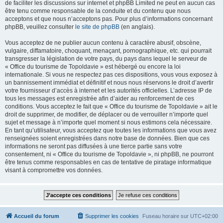
de faciliter les discussions sur internet et phpBB Limited ne peut en aucun cas
être tenu comme responsable de la conduite et du contenu que nous
acceptons et que nous n’acceptons pas. Pour plus d’informations concernant
phpBB, veuillez consulter
le site de phpBB
(en anglais).
Vous acceptez de ne publier aucun contenu à caractère abusif, obscène,
vulgaire, diffamatoire, choquant, menaçant, pornographique, etc. qui pourrait
transgresser la législation de votre pays, du pays dans lequel le serveur de
« Office du tourisme de Topoldavie » est hébergé ou encore la loi
internationale. Si vous ne respectez pas ces dispositions, vous vous exposez à
un bannissement immédiat et définitif et nous nous réservons le droit d’avertir
votre fournisseur d’accès à internet et les autorités officielles. L’adresse IP de
tous les messages est enregistrée afin d’aider au renforcement de ces
conditions. Vous acceptez le fait que « Office du tourisme de Topoldavie » ait le
droit de supprimer, de modifier, de déplacer ou de verrouiller n’importe quel
sujet et message à n’importe quel moment si nous estimons cela nécessaire.
En tant qu’utilisateur, vous acceptez que toutes les informations que vous avez
renseignées soient enregistrées dans notre base de données. Bien que ces
informations ne seront pas diffusées à une tierce partie sans votre
consentement, ni « Office du tourisme de Topoldavie », ni phpBB, ne pourront
être tenus comme responsables en cas de tentative de piratage informatique
visant à compromettre vos données.
Accueil du forum
Supprimer les cookies
Fuseau horaire sur
UTC+02:00