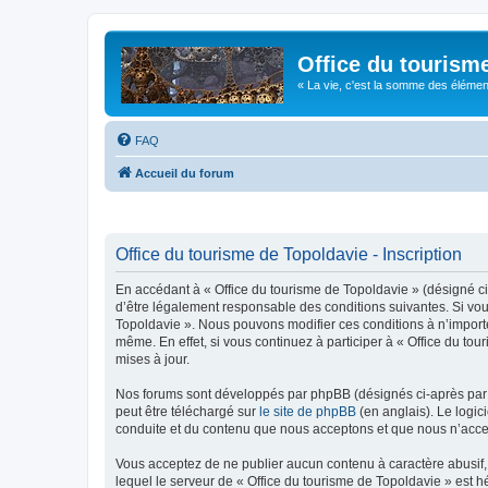
Office du tourism
« La vie, c'est la somme des éléments 
FAQ
Accueil du forum
Office du tourisme de Topoldavie - Inscription
En accédant à « Office du tourisme de Topoldavie » (désigné ci-
d’être légalement responsable des conditions suivantes. Si vous
Topoldavie ». Nous pouvons modifier ces conditions à n’import
même. En effet, si vous continuez à participer à « Office du t
mises à jour.
Nos forums sont développés par phpBB (désignés ci-après par «
peut être téléchargé sur
le site de phpBB
(en anglais). Le logic
conduite et du contenu que nous acceptons et que nous n’acce
Vous acceptez de ne publier aucun contenu à caractère abusif, 
lequel le serveur de « Office du tourisme de Topoldavie » est h