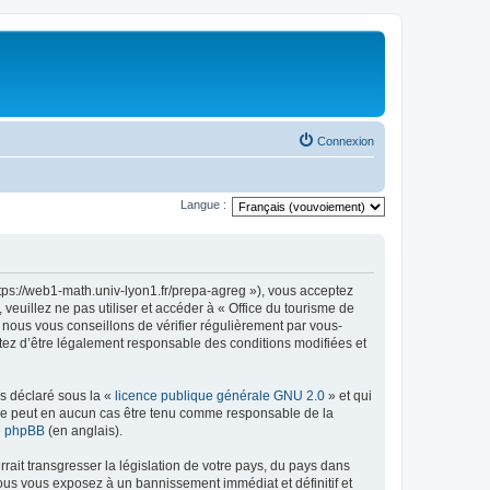
Connexion
Langue :
ttps://web1-math.univ-lyon1.fr/prepa-agreg »), vous acceptez
euillez ne pas utiliser et accéder à « Office du tourisme de
nous vous conseillons de vérifier régulièrement par vous-
ptez d’être légalement responsable des conditions modifiées et
ns déclaré sous la «
licence publique générale GNU 2.0
» et qui
ed ne peut en aucun cas être tenu comme responsable de la
de phpBB
(en anglais).
ait transgresser la législation de votre pays, du pays dans
vous vous exposez à un bannissement immédiat et définitif et