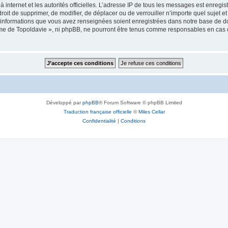
 à internet et les autorités officielles. L’adresse IP de tous les messages est enregi
e droit de supprimer, de modifier, de déplacer ou de verrouiller n’importe quel suje
es informations que vous avez renseignées soient enregistrées dans notre base de 
isme de Topoldavie », ni phpBB, ne pourront être tenus comme responsables en cas 
Développé par
phpBB
® Forum Software © phpBB Limited
Traduction française officielle
©
Miles Cellar
Confidentialité
|
Conditions