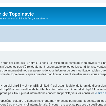
e de Topoldavie
sur un corps fini. À la fin, ça fait zéro. »
après par « nous », « notre », « nos », « Office du tourisme de Topoldavie » et « h
 n’acceptez pas d’être légalement responsable de toutes les conditions suivantes, v
e quel moment et nous essaierons de vous informer de ces modifications, bien que 
ourisme de Topoldavie » après que des modifications aient été effectuées, vous acce
 logiciel phpBB » et « phpBB Limited ») qui est un logiciel de forum de discussio
iel phpBB a pour seul but de faciliter les discussions sur internet et phpBB Limit
ptons pas. Pour plus d’informations concernant phpBB, veuillez consulter
le site 
obscène, vulgaire, diffamatoire, choquant, menaçant, pornographique, etc. qui pourr
ébergé ou encore la loi internationale. Si vous ne respectez pas ces dispositions, 