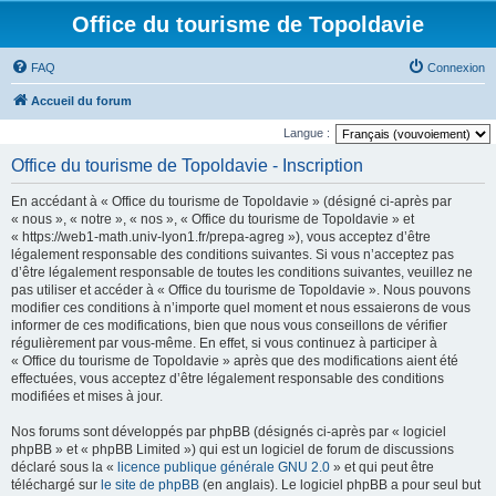
Office du tourisme de Topoldavie
FAQ
Connexion
Accueil du forum
Langue :
Office du tourisme de Topoldavie - Inscription
En accédant à « Office du tourisme de Topoldavie » (désigné ci-après par
« nous », « notre », « nos », « Office du tourisme de Topoldavie » et
« https://web1-math.univ-lyon1.fr/prepa-agreg »), vous acceptez d’être
légalement responsable des conditions suivantes. Si vous n’acceptez pas
d’être légalement responsable de toutes les conditions suivantes, veuillez ne
pas utiliser et accéder à « Office du tourisme de Topoldavie ». Nous pouvons
modifier ces conditions à n’importe quel moment et nous essaierons de vous
informer de ces modifications, bien que nous vous conseillons de vérifier
régulièrement par vous-même. En effet, si vous continuez à participer à
« Office du tourisme de Topoldavie » après que des modifications aient été
effectuées, vous acceptez d’être légalement responsable des conditions
modifiées et mises à jour.
Nos forums sont développés par phpBB (désignés ci-après par « logiciel
phpBB » et « phpBB Limited ») qui est un logiciel de forum de discussions
déclaré sous la «
licence publique générale GNU 2.0
» et qui peut être
téléchargé sur
le site de phpBB
(en anglais). Le logiciel phpBB a pour seul but