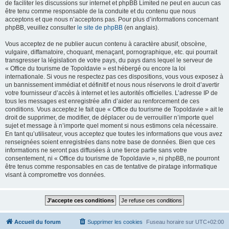
de faciliter les discussions sur internet et phpBB Limited ne peut en aucun cas
être tenu comme responsable de la conduite et du contenu que nous
acceptons et que nous n’acceptons pas. Pour plus d’informations concernant
phpBB, veuillez consulter
le site de phpBB
(en anglais).
Vous acceptez de ne publier aucun contenu à caractère abusif, obscène,
vulgaire, diffamatoire, choquant, menaçant, pornographique, etc. qui pourrait
transgresser la législation de votre pays, du pays dans lequel le serveur de
« Office du tourisme de Topoldavie » est hébergé ou encore la loi
internationale. Si vous ne respectez pas ces dispositions, vous vous exposez à
un bannissement immédiat et définitif et nous nous réservons le droit d’avertir
votre fournisseur d’accès à internet et les autorités officielles. L’adresse IP de
tous les messages est enregistrée afin d’aider au renforcement de ces
conditions. Vous acceptez le fait que « Office du tourisme de Topoldavie » ait le
droit de supprimer, de modifier, de déplacer ou de verrouiller n’importe quel
sujet et message à n’importe quel moment si nous estimons cela nécessaire.
En tant qu’utilisateur, vous acceptez que toutes les informations que vous avez
renseignées soient enregistrées dans notre base de données. Bien que ces
informations ne seront pas diffusées à une tierce partie sans votre
consentement, ni « Office du tourisme de Topoldavie », ni phpBB, ne pourront
être tenus comme responsables en cas de tentative de piratage informatique
visant à compromettre vos données.
Accueil du forum
Supprimer les cookies
Fuseau horaire sur
UTC+02:00