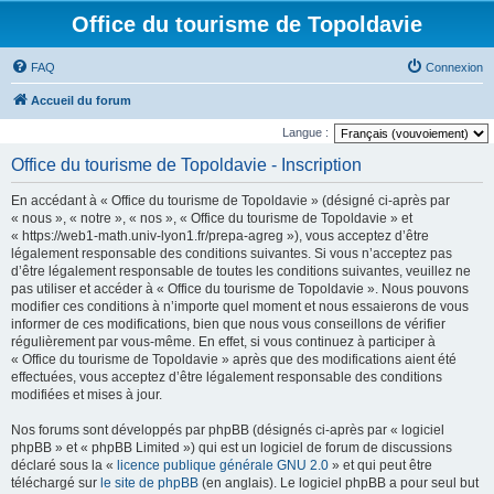
Office du tourisme de Topoldavie
FAQ
Connexion
Accueil du forum
Langue :
Office du tourisme de Topoldavie - Inscription
En accédant à « Office du tourisme de Topoldavie » (désigné ci-après par
« nous », « notre », « nos », « Office du tourisme de Topoldavie » et
« https://web1-math.univ-lyon1.fr/prepa-agreg »), vous acceptez d’être
légalement responsable des conditions suivantes. Si vous n’acceptez pas
d’être légalement responsable de toutes les conditions suivantes, veuillez ne
pas utiliser et accéder à « Office du tourisme de Topoldavie ». Nous pouvons
modifier ces conditions à n’importe quel moment et nous essaierons de vous
informer de ces modifications, bien que nous vous conseillons de vérifier
régulièrement par vous-même. En effet, si vous continuez à participer à
« Office du tourisme de Topoldavie » après que des modifications aient été
effectuées, vous acceptez d’être légalement responsable des conditions
modifiées et mises à jour.
Nos forums sont développés par phpBB (désignés ci-après par « logiciel
phpBB » et « phpBB Limited ») qui est un logiciel de forum de discussions
déclaré sous la «
licence publique générale GNU 2.0
» et qui peut être
téléchargé sur
le site de phpBB
(en anglais). Le logiciel phpBB a pour seul but