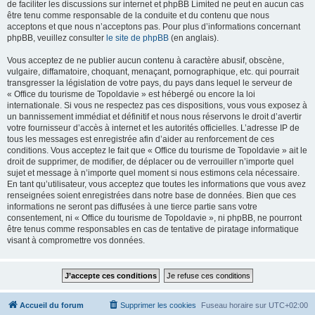
de faciliter les discussions sur internet et phpBB Limited ne peut en aucun cas
être tenu comme responsable de la conduite et du contenu que nous
acceptons et que nous n’acceptons pas. Pour plus d’informations concernant
phpBB, veuillez consulter
le site de phpBB
(en anglais).
Vous acceptez de ne publier aucun contenu à caractère abusif, obscène,
vulgaire, diffamatoire, choquant, menaçant, pornographique, etc. qui pourrait
transgresser la législation de votre pays, du pays dans lequel le serveur de
« Office du tourisme de Topoldavie » est hébergé ou encore la loi
internationale. Si vous ne respectez pas ces dispositions, vous vous exposez à
un bannissement immédiat et définitif et nous nous réservons le droit d’avertir
votre fournisseur d’accès à internet et les autorités officielles. L’adresse IP de
tous les messages est enregistrée afin d’aider au renforcement de ces
conditions. Vous acceptez le fait que « Office du tourisme de Topoldavie » ait le
droit de supprimer, de modifier, de déplacer ou de verrouiller n’importe quel
sujet et message à n’importe quel moment si nous estimons cela nécessaire.
En tant qu’utilisateur, vous acceptez que toutes les informations que vous avez
renseignées soient enregistrées dans notre base de données. Bien que ces
informations ne seront pas diffusées à une tierce partie sans votre
consentement, ni « Office du tourisme de Topoldavie », ni phpBB, ne pourront
être tenus comme responsables en cas de tentative de piratage informatique
visant à compromettre vos données.
Accueil du forum
Supprimer les cookies
Fuseau horaire sur
UTC+02:00