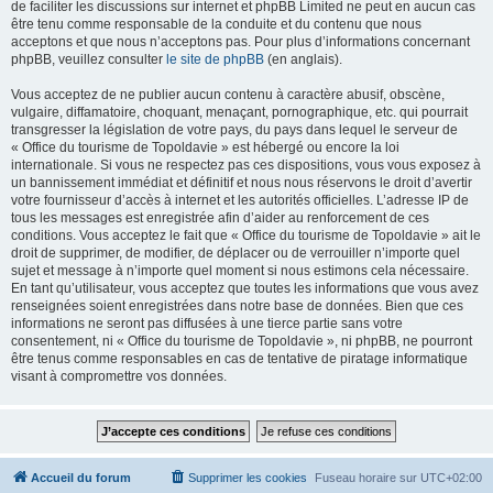
de faciliter les discussions sur internet et phpBB Limited ne peut en aucun cas
être tenu comme responsable de la conduite et du contenu que nous
acceptons et que nous n’acceptons pas. Pour plus d’informations concernant
phpBB, veuillez consulter
le site de phpBB
(en anglais).
Vous acceptez de ne publier aucun contenu à caractère abusif, obscène,
vulgaire, diffamatoire, choquant, menaçant, pornographique, etc. qui pourrait
transgresser la législation de votre pays, du pays dans lequel le serveur de
« Office du tourisme de Topoldavie » est hébergé ou encore la loi
internationale. Si vous ne respectez pas ces dispositions, vous vous exposez à
un bannissement immédiat et définitif et nous nous réservons le droit d’avertir
votre fournisseur d’accès à internet et les autorités officielles. L’adresse IP de
tous les messages est enregistrée afin d’aider au renforcement de ces
conditions. Vous acceptez le fait que « Office du tourisme de Topoldavie » ait le
droit de supprimer, de modifier, de déplacer ou de verrouiller n’importe quel
sujet et message à n’importe quel moment si nous estimons cela nécessaire.
En tant qu’utilisateur, vous acceptez que toutes les informations que vous avez
renseignées soient enregistrées dans notre base de données. Bien que ces
informations ne seront pas diffusées à une tierce partie sans votre
consentement, ni « Office du tourisme de Topoldavie », ni phpBB, ne pourront
être tenus comme responsables en cas de tentative de piratage informatique
visant à compromettre vos données.
Accueil du forum
Supprimer les cookies
Fuseau horaire sur
UTC+02:00