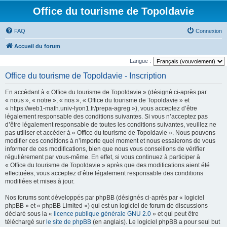
Office du tourisme de Topoldavie
FAQ
Connexion
Accueil du forum
Langue :
Office du tourisme de Topoldavie - Inscription
En accédant à « Office du tourisme de Topoldavie » (désigné ci-après par
« nous », « notre », « nos », « Office du tourisme de Topoldavie » et
« https://web1-math.univ-lyon1.fr/prepa-agreg »), vous acceptez d’être
légalement responsable des conditions suivantes. Si vous n’acceptez pas
d’être légalement responsable de toutes les conditions suivantes, veuillez ne
pas utiliser et accéder à « Office du tourisme de Topoldavie ». Nous pouvons
modifier ces conditions à n’importe quel moment et nous essaierons de vous
informer de ces modifications, bien que nous vous conseillons de vérifier
régulièrement par vous-même. En effet, si vous continuez à participer à
« Office du tourisme de Topoldavie » après que des modifications aient été
effectuées, vous acceptez d’être légalement responsable des conditions
modifiées et mises à jour.
Nos forums sont développés par phpBB (désignés ci-après par « logiciel
phpBB » et « phpBB Limited ») qui est un logiciel de forum de discussions
déclaré sous la «
licence publique générale GNU 2.0
» et qui peut être
téléchargé sur
le site de phpBB
(en anglais). Le logiciel phpBB a pour seul but