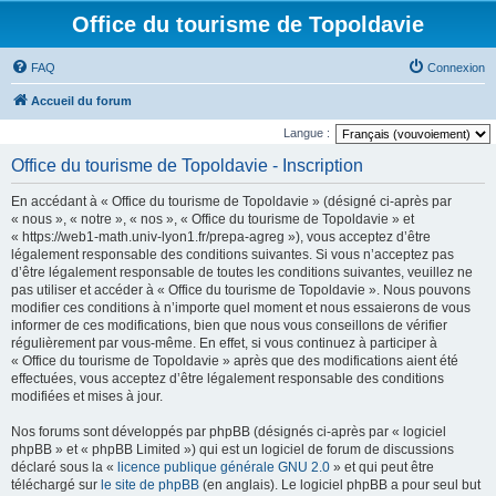
Office du tourisme de Topoldavie
FAQ
Connexion
Accueil du forum
Langue :
Office du tourisme de Topoldavie - Inscription
En accédant à « Office du tourisme de Topoldavie » (désigné ci-après par
« nous », « notre », « nos », « Office du tourisme de Topoldavie » et
« https://web1-math.univ-lyon1.fr/prepa-agreg »), vous acceptez d’être
légalement responsable des conditions suivantes. Si vous n’acceptez pas
d’être légalement responsable de toutes les conditions suivantes, veuillez ne
pas utiliser et accéder à « Office du tourisme de Topoldavie ». Nous pouvons
modifier ces conditions à n’importe quel moment et nous essaierons de vous
informer de ces modifications, bien que nous vous conseillons de vérifier
régulièrement par vous-même. En effet, si vous continuez à participer à
« Office du tourisme de Topoldavie » après que des modifications aient été
effectuées, vous acceptez d’être légalement responsable des conditions
modifiées et mises à jour.
Nos forums sont développés par phpBB (désignés ci-après par « logiciel
phpBB » et « phpBB Limited ») qui est un logiciel de forum de discussions
déclaré sous la «
licence publique générale GNU 2.0
» et qui peut être
téléchargé sur
le site de phpBB
(en anglais). Le logiciel phpBB a pour seul but