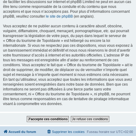
de faciliter les discussions sur internet et phpBB Limited ne peut en aucun cas
être tenu comme responsable de la conduite et du contenu que nous
acceptons et que nous n’acceptons pas. Pour plus d’informations concernant
phpBB, veuillez consulter
le site de phpBB
(en anglais).
Vous acceptez de ne publier aucun contenu à caractère abusif, obscène,
vulgaire, diffamatoire, choquant, menaçant, pornographique, etc. qui pourrait
transgresser la législation de votre pays, du pays dans lequel le serveur de
« Office du tourisme de Topoldavie » est hébergé ou encore la loi
internationale. Si vous ne respectez pas ces dispositions, vous vous exposez à
un bannissement immédiat et définitif et nous nous réservons le droit d’avertir
votre fournisseur d’accès à internet et les autorités officielles. L’adresse IP de
tous les messages est enregistrée afin d’aider au renforcement de ces
conditions. Vous acceptez le fait que « Office du tourisme de Topoldavie » ait le
droit de supprimer, de modifier, de déplacer ou de verrouiller n’importe quel
sujet et message à n’importe quel moment si nous estimons cela nécessaire.
En tant qu’utilisateur, vous acceptez que toutes les informations que vous avez
renseignées soient enregistrées dans notre base de données. Bien que ces
informations ne seront pas diffusées à une tierce partie sans votre
consentement, ni « Office du tourisme de Topoldavie », ni phpBB, ne pourront
être tenus comme responsables en cas de tentative de piratage informatique
visant à compromettre vos données.
Accueil du forum
Supprimer les cookies
Fuseau horaire sur
UTC+02:00