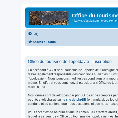
Office du tourism
« La vie, c'est la somme des éléments 
FAQ
Accueil du forum
Office du tourisme de Topoldavie - Inscription
En accédant à « Office du tourisme de Topoldavie » (désigné ci-
d’être légalement responsable des conditions suivantes. Si vous
Topoldavie ». Nous pouvons modifier ces conditions à n’import
même. En effet, si vous continuez à participer à « Office du t
mises à jour.
Nos forums sont développés par phpBB (désignés ci-après par «
peut être téléchargé sur
le site de phpBB
(en anglais). Le logic
conduite et du contenu que nous acceptons et que nous n’acce
Vous acceptez de ne publier aucun contenu à caractère abusif, 
lequel le serveur de « Office du tourisme de Topoldavie » est h