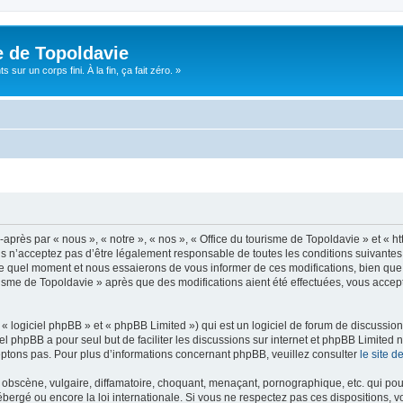
e de Topoldavie
sur un corps fini. À la fin, ça fait zéro. »
après par « nous », « notre », « nos », « Office du tourisme de Topoldavie » et « h
 n’acceptez pas d’être légalement responsable de toutes les conditions suivantes, v
e quel moment et nous essaierons de vous informer de ces modifications, bien que 
ourisme de Topoldavie » après que des modifications aient été effectuées, vous acce
 logiciel phpBB » et « phpBB Limited ») qui est un logiciel de forum de discussio
iel phpBB a pour seul but de faciliter les discussions sur internet et phpBB Limit
ptons pas. Pour plus d’informations concernant phpBB, veuillez consulter
le site 
obscène, vulgaire, diffamatoire, choquant, menaçant, pornographique, etc. qui pourr
ébergé ou encore la loi internationale. Si vous ne respectez pas ces dispositions, 