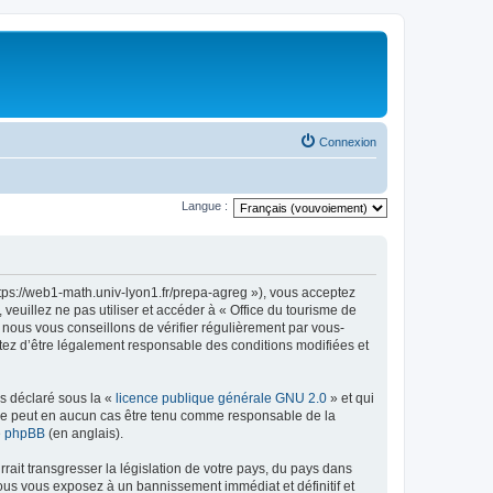
Connexion
Langue :
ttps://web1-math.univ-lyon1.fr/prepa-agreg »), vous acceptez
euillez ne pas utiliser et accéder à « Office du tourisme de
nous vous conseillons de vérifier régulièrement par vous-
ptez d’être légalement responsable des conditions modifiées et
ns déclaré sous la «
licence publique générale GNU 2.0
» et qui
ed ne peut en aucun cas être tenu comme responsable de la
de phpBB
(en anglais).
ait transgresser la législation de votre pays, du pays dans
vous vous exposez à un bannissement immédiat et définitif et