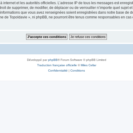
 à internet et les autorités officielles. L’adresse IP de tous les messages est enregi
e droit de supprimer, de modifier, de déplacer ou de verrouiller n’importe quel suje
es informations que vous avez renseignées soient enregistrées dans notre base de 
isme de Topoldavie », ni phpBB, ne pourront être tenus comme responsables en cas 
Développé par
phpBB
® Forum Software © phpBB Limited
Traduction française officielle
©
Miles Cellar
Confidentialité
|
Conditions