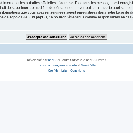
 à internet et les autorités officielles. L’adresse IP de tous les messages est enregi
e droit de supprimer, de modifier, de déplacer ou de verrouiller n’importe quel suje
es informations que vous avez renseignées soient enregistrées dans notre base de 
isme de Topoldavie », ni phpBB, ne pourront être tenus comme responsables en cas 
Développé par
phpBB
® Forum Software © phpBB Limited
Traduction française officielle
©
Miles Cellar
Confidentialité
|
Conditions