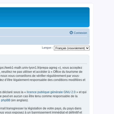
Connexion
Langue :
ttps://web1-math.univ-lyon1.fr/prepa-agreg »), vous acceptez
euillez ne pas utiliser et accéder à « Office du tourisme de
nous vous conseillons de vérifier régulièrement par vous-
ptez d’être légalement responsable des conditions modifiées et
ns déclaré sous la «
licence publique générale GNU 2.0
» et qui
ed ne peut en aucun cas être tenu comme responsable de la
de phpBB
(en anglais).
ait transgresser la législation de votre pays, du pays dans
vous vous exposez à un bannissement immédiat et définitif et