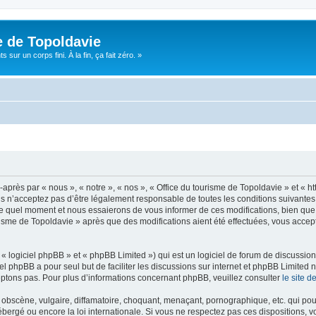
e de Topoldavie
sur un corps fini. À la fin, ça fait zéro. »
après par « nous », « notre », « nos », « Office du tourisme de Topoldavie » et « h
 n’acceptez pas d’être légalement responsable de toutes les conditions suivantes, v
e quel moment et nous essaierons de vous informer de ces modifications, bien que 
ourisme de Topoldavie » après que des modifications aient été effectuées, vous acce
 logiciel phpBB » et « phpBB Limited ») qui est un logiciel de forum de discussio
iel phpBB a pour seul but de faciliter les discussions sur internet et phpBB Limit
ptons pas. Pour plus d’informations concernant phpBB, veuillez consulter
le site 
obscène, vulgaire, diffamatoire, choquant, menaçant, pornographique, etc. qui pourr
ébergé ou encore la loi internationale. Si vous ne respectez pas ces dispositions, 