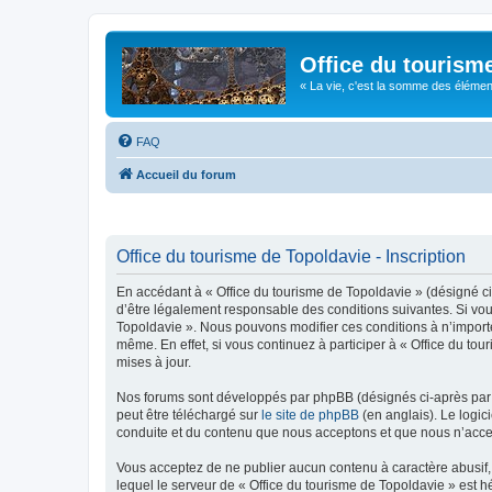
Office du tourism
« La vie, c'est la somme des éléments 
FAQ
Accueil du forum
Office du tourisme de Topoldavie - Inscription
En accédant à « Office du tourisme de Topoldavie » (désigné ci-
d’être légalement responsable des conditions suivantes. Si vous
Topoldavie ». Nous pouvons modifier ces conditions à n’import
même. En effet, si vous continuez à participer à « Office du t
mises à jour.
Nos forums sont développés par phpBB (désignés ci-après par «
peut être téléchargé sur
le site de phpBB
(en anglais). Le logic
conduite et du contenu que nous acceptons et que nous n’acce
Vous acceptez de ne publier aucun contenu à caractère abusif, 
lequel le serveur de « Office du tourisme de Topoldavie » est h