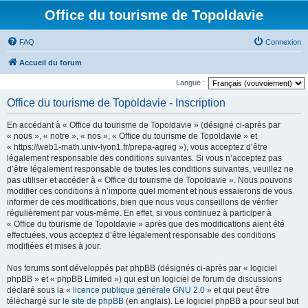
Office du tourisme de Topoldavie
FAQ
Connexion
Accueil du forum
Langue :
Office du tourisme de Topoldavie - Inscription
En accédant à « Office du tourisme de Topoldavie » (désigné ci-après par
« nous », « notre », « nos », « Office du tourisme de Topoldavie » et
« https://web1-math.univ-lyon1.fr/prepa-agreg »), vous acceptez d’être
légalement responsable des conditions suivantes. Si vous n’acceptez pas
d’être légalement responsable de toutes les conditions suivantes, veuillez ne
pas utiliser et accéder à « Office du tourisme de Topoldavie ». Nous pouvons
modifier ces conditions à n’importe quel moment et nous essaierons de vous
informer de ces modifications, bien que nous vous conseillons de vérifier
régulièrement par vous-même. En effet, si vous continuez à participer à
« Office du tourisme de Topoldavie » après que des modifications aient été
effectuées, vous acceptez d’être légalement responsable des conditions
modifiées et mises à jour.
Nos forums sont développés par phpBB (désignés ci-après par « logiciel
phpBB » et « phpBB Limited ») qui est un logiciel de forum de discussions
déclaré sous la «
licence publique générale GNU 2.0
» et qui peut être
téléchargé sur
le site de phpBB
(en anglais). Le logiciel phpBB a pour seul but