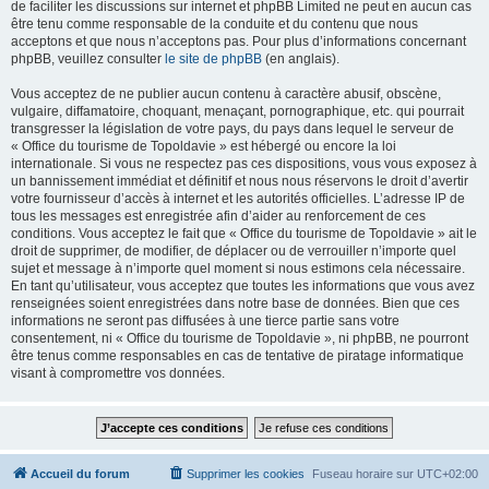
de faciliter les discussions sur internet et phpBB Limited ne peut en aucun cas
être tenu comme responsable de la conduite et du contenu que nous
acceptons et que nous n’acceptons pas. Pour plus d’informations concernant
phpBB, veuillez consulter
le site de phpBB
(en anglais).
Vous acceptez de ne publier aucun contenu à caractère abusif, obscène,
vulgaire, diffamatoire, choquant, menaçant, pornographique, etc. qui pourrait
transgresser la législation de votre pays, du pays dans lequel le serveur de
« Office du tourisme de Topoldavie » est hébergé ou encore la loi
internationale. Si vous ne respectez pas ces dispositions, vous vous exposez à
un bannissement immédiat et définitif et nous nous réservons le droit d’avertir
votre fournisseur d’accès à internet et les autorités officielles. L’adresse IP de
tous les messages est enregistrée afin d’aider au renforcement de ces
conditions. Vous acceptez le fait que « Office du tourisme de Topoldavie » ait le
droit de supprimer, de modifier, de déplacer ou de verrouiller n’importe quel
sujet et message à n’importe quel moment si nous estimons cela nécessaire.
En tant qu’utilisateur, vous acceptez que toutes les informations que vous avez
renseignées soient enregistrées dans notre base de données. Bien que ces
informations ne seront pas diffusées à une tierce partie sans votre
consentement, ni « Office du tourisme de Topoldavie », ni phpBB, ne pourront
être tenus comme responsables en cas de tentative de piratage informatique
visant à compromettre vos données.
Accueil du forum
Supprimer les cookies
Fuseau horaire sur
UTC+02:00