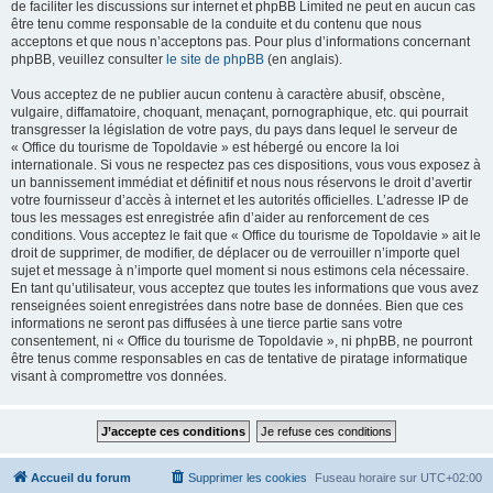
de faciliter les discussions sur internet et phpBB Limited ne peut en aucun cas
être tenu comme responsable de la conduite et du contenu que nous
acceptons et que nous n’acceptons pas. Pour plus d’informations concernant
phpBB, veuillez consulter
le site de phpBB
(en anglais).
Vous acceptez de ne publier aucun contenu à caractère abusif, obscène,
vulgaire, diffamatoire, choquant, menaçant, pornographique, etc. qui pourrait
transgresser la législation de votre pays, du pays dans lequel le serveur de
« Office du tourisme de Topoldavie » est hébergé ou encore la loi
internationale. Si vous ne respectez pas ces dispositions, vous vous exposez à
un bannissement immédiat et définitif et nous nous réservons le droit d’avertir
votre fournisseur d’accès à internet et les autorités officielles. L’adresse IP de
tous les messages est enregistrée afin d’aider au renforcement de ces
conditions. Vous acceptez le fait que « Office du tourisme de Topoldavie » ait le
droit de supprimer, de modifier, de déplacer ou de verrouiller n’importe quel
sujet et message à n’importe quel moment si nous estimons cela nécessaire.
En tant qu’utilisateur, vous acceptez que toutes les informations que vous avez
renseignées soient enregistrées dans notre base de données. Bien que ces
informations ne seront pas diffusées à une tierce partie sans votre
consentement, ni « Office du tourisme de Topoldavie », ni phpBB, ne pourront
être tenus comme responsables en cas de tentative de piratage informatique
visant à compromettre vos données.
Accueil du forum
Supprimer les cookies
Fuseau horaire sur
UTC+02:00