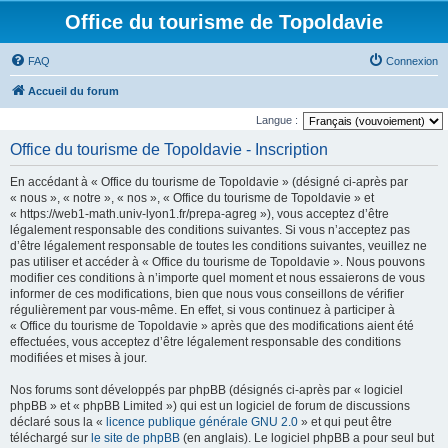
Office du tourisme de Topoldavie
FAQ
Connexion
Accueil du forum
Langue :
Office du tourisme de Topoldavie - Inscription
En accédant à « Office du tourisme de Topoldavie » (désigné ci-après par
« nous », « notre », « nos », « Office du tourisme de Topoldavie » et
« https://web1-math.univ-lyon1.fr/prepa-agreg »), vous acceptez d’être
légalement responsable des conditions suivantes. Si vous n’acceptez pas
d’être légalement responsable de toutes les conditions suivantes, veuillez ne
pas utiliser et accéder à « Office du tourisme de Topoldavie ». Nous pouvons
modifier ces conditions à n’importe quel moment et nous essaierons de vous
informer de ces modifications, bien que nous vous conseillons de vérifier
régulièrement par vous-même. En effet, si vous continuez à participer à
« Office du tourisme de Topoldavie » après que des modifications aient été
effectuées, vous acceptez d’être légalement responsable des conditions
modifiées et mises à jour.
Nos forums sont développés par phpBB (désignés ci-après par « logiciel
phpBB » et « phpBB Limited ») qui est un logiciel de forum de discussions
déclaré sous la «
licence publique générale GNU 2.0
» et qui peut être
téléchargé sur
le site de phpBB
(en anglais). Le logiciel phpBB a pour seul but