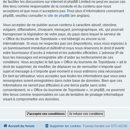
de faciliter les discussions sur internet et phpBB Limited ne peut en aucun cas
être tenu comme responsable de la conduite et du contenu que nous
acceptons et que nous n’acceptons pas. Pour plus d’informations concernant
phpBB, veuillez consulter
le site de phpBB
(en anglais).
Vous acceptez de ne publier aucun contenu à caractère abusif, obscène,
vulgaire, diffamatoire, choquant, menaçant, pornographique, etc. qui pourrait
transgresser la législation de votre pays, du pays dans lequel le serveur de
« Office du tourisme de Topoldavie » est hébergé ou encore la loi
internationale. Si vous ne respectez pas ces dispositions, vous vous exposez à
un bannissement immédiat et définitif et nous nous réservons le droit d’avertir
votre fournisseur d’accès à internet et les autorités officielles. L’adresse IP de
tous les messages est enregistrée afin d’aider au renforcement de ces
conditions. Vous acceptez le fait que « Office du tourisme de Topoldavie » ait le
droit de supprimer, de modifier, de déplacer ou de verrouiller n’importe quel
sujet et message à n’importe quel moment si nous estimons cela nécessaire.
En tant qu’utilisateur, vous acceptez que toutes les informations que vous avez
renseignées soient enregistrées dans notre base de données. Bien que ces
informations ne seront pas diffusées à une tierce partie sans votre
consentement, ni « Office du tourisme de Topoldavie », ni phpBB, ne pourront
être tenus comme responsables en cas de tentative de piratage informatique
visant à compromettre vos données.
Accueil du forum
Supprimer les cookies
Fuseau horaire sur
UTC+02:00