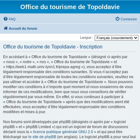
Office du tourisme de Topoldavie
FAQ
Connexion
Accueil du forum
Langue :
Office du tourisme de Topoldavie - Inscription
En accédant à « Office du tourisme de Topoldavie » (désigné ci-après par
« nous », « notre », « nos », « Office du tourisme de Topoldavie » et
« https://web1-math.univ-lyon1.fr/prepa-agreg »), vous acceptez d’être
légalement responsable des conditions suivantes. Si vous n’acceptez pas
d’être légalement responsable de toutes les conditions suivantes, veuillez ne
pas utiliser et accéder à « Office du tourisme de Topoldavie ». Nous pouvons
modifier ces conditions à n’importe quel moment et nous essaierons de vous
informer de ces modifications, bien que nous vous conseillons de vérifier
régulièrement par vous-même. En effet, si vous continuez à participer à
« Office du tourisme de Topoldavie » après que des modifications aient été
effectuées, vous acceptez d’être légalement responsable des conditions
modifiées et mises à jour.
Nos forums sont développés par phpBB (désignés ci-après par « logiciel
phpBB » et « phpBB Limited ») qui est un logiciel de forum de discussions
déclaré sous la «
licence publique générale GNU 2.0
» et qui peut être
téléchargé sur
le site de phpBB
(en anglais). Le logiciel phpBB a pour seul but