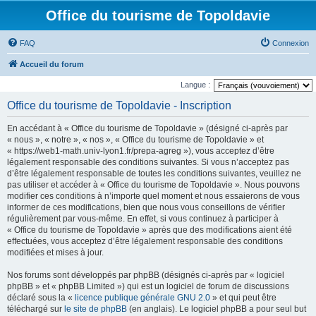
Office du tourisme de Topoldavie
FAQ
Connexion
Accueil du forum
Langue :
Office du tourisme de Topoldavie - Inscription
En accédant à « Office du tourisme de Topoldavie » (désigné ci-après par
« nous », « notre », « nos », « Office du tourisme de Topoldavie » et
« https://web1-math.univ-lyon1.fr/prepa-agreg »), vous acceptez d’être
légalement responsable des conditions suivantes. Si vous n’acceptez pas
d’être légalement responsable de toutes les conditions suivantes, veuillez ne
pas utiliser et accéder à « Office du tourisme de Topoldavie ». Nous pouvons
modifier ces conditions à n’importe quel moment et nous essaierons de vous
informer de ces modifications, bien que nous vous conseillons de vérifier
régulièrement par vous-même. En effet, si vous continuez à participer à
« Office du tourisme de Topoldavie » après que des modifications aient été
effectuées, vous acceptez d’être légalement responsable des conditions
modifiées et mises à jour.
Nos forums sont développés par phpBB (désignés ci-après par « logiciel
phpBB » et « phpBB Limited ») qui est un logiciel de forum de discussions
déclaré sous la «
licence publique générale GNU 2.0
» et qui peut être
téléchargé sur
le site de phpBB
(en anglais). Le logiciel phpBB a pour seul but