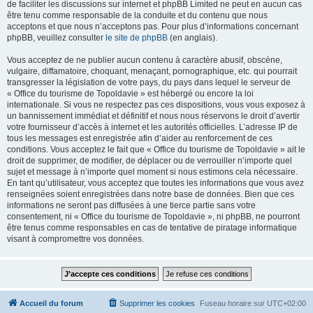
de faciliter les discussions sur internet et phpBB Limited ne peut en aucun cas
être tenu comme responsable de la conduite et du contenu que nous
acceptons et que nous n’acceptons pas. Pour plus d’informations concernant
phpBB, veuillez consulter
le site de phpBB
(en anglais).
Vous acceptez de ne publier aucun contenu à caractère abusif, obscène,
vulgaire, diffamatoire, choquant, menaçant, pornographique, etc. qui pourrait
transgresser la législation de votre pays, du pays dans lequel le serveur de
« Office du tourisme de Topoldavie » est hébergé ou encore la loi
internationale. Si vous ne respectez pas ces dispositions, vous vous exposez à
un bannissement immédiat et définitif et nous nous réservons le droit d’avertir
votre fournisseur d’accès à internet et les autorités officielles. L’adresse IP de
tous les messages est enregistrée afin d’aider au renforcement de ces
conditions. Vous acceptez le fait que « Office du tourisme de Topoldavie » ait le
droit de supprimer, de modifier, de déplacer ou de verrouiller n’importe quel
sujet et message à n’importe quel moment si nous estimons cela nécessaire.
En tant qu’utilisateur, vous acceptez que toutes les informations que vous avez
renseignées soient enregistrées dans notre base de données. Bien que ces
informations ne seront pas diffusées à une tierce partie sans votre
consentement, ni « Office du tourisme de Topoldavie », ni phpBB, ne pourront
être tenus comme responsables en cas de tentative de piratage informatique
visant à compromettre vos données.
Accueil du forum
Supprimer les cookies
Fuseau horaire sur
UTC+02:00