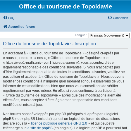
Office du tourisme de Topoldavie
FAQ
Connexion
Accueil du forum
Langue :
Office du tourisme de Topoldavie - Inscription
En accédant à « Office du tourisme de Topoldavie » (désigné ci-après par
« nous », « notre », « nos », « Office du tourisme de Topoldavie » et
« https://web1-math.univ-lyon1.fr/prepa-agreg »), vous acceptez d’être
légalement responsable des conditions suivantes. Si vous n’acceptez pas
d’être légalement responsable de toutes les conditions suivantes, veuillez ne
pas utiliser et accéder à « Office du tourisme de Topoldavie ». Nous pouvons
modifier ces conditions à n’importe quel moment et nous essaierons de vous
informer de ces modifications, bien que nous vous conseillons de vérifier
régulièrement par vous-même. En effet, si vous continuez à participer à
« Office du tourisme de Topoldavie » après que des modifications aient été
effectuées, vous acceptez d’être légalement responsable des conditions
modifiées et mises à jour.
Nos forums sont développés par phpBB (désignés ci-après par « logiciel
phpBB » et « phpBB Limited ») qui est un logiciel de forum de discussions
déclaré sous la «
licence publique générale GNU 2.0
» et qui peut être
téléchargé sur
le site de phpBB
(en anglais). Le logiciel phpBB a pour seul but